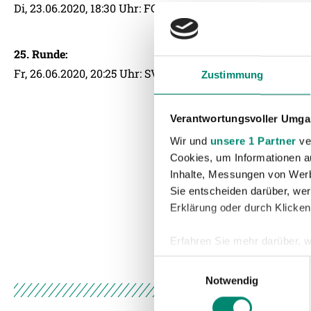
Di, 23.06.2020, 18:30 Uhr: FC Juniors OÖ – SV Guntamati
25. Runde:
Fr, 26.06.2020, 20:25 Uhr: SV Guntamatic Ried – FC Blau
Zustimmung
Verantwortungsvoller Umgan
Wir und
unsere 1 Partner
ver
Cookies, um Informationen a
Inhalte, Messungen von Werb
Sie entscheiden darüber, wer
Erklärung oder durch Klicken
Erfahren Sie mehr darüber, w
Einzelheiten
fest.
Einwilligungsauswahl
Notwendig
Wir verwenden Cookies, um I
und die Zugriffe auf unsere 