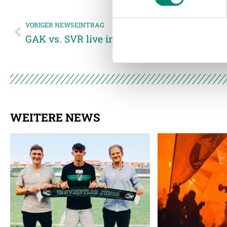
Website an unsere Partner fü
möglicherweise mit weiteren
VORIGER NEWSEINTRAG
der Dienste gesammelt habe
GAK vs. SVR live in ORF Sport+
Weitere Details, insbesond
WEITERE NEWS