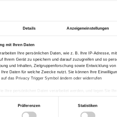
c Ried
Kategorie
Akademie
-Weiß Linz
Details
Anzeigeneinstellungen
Allgemein
Damen
g mit Ihren Daten
Junge Wik
arbeiten Ihre persönlichen Daten, wie z. B. Ihre IP-Adresse, mit
Nachwuch
uf Ihrem Gerät zu speichern und darauf zuzugreifen und so pers
Profis
ung und Inhalten, Zielgruppenforschung sowie Entwicklung von
Ticketing
 Ihre Daten für welche Zwecke nutzt. Sie können Ihre Einwilligun
 auf das Privacy Trigger Symbol ändern oder widerrufen
Unkategori
ie Ihre persönlichen Daten verarbeitet werden, und legen Sie I
Präferenzen
Statistiken
nhalte und Anzeigen zu personalisieren, Funktionen für soziale
Website zu analysieren. Außerdem geben wir Informationen zu I