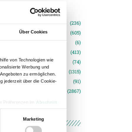
n
(236)
Über Cookies
e News
(605)
(6)
inger Ried
(413)
hilfe von Technologien wie
s
(74)
onalisierte Werbung und
(1315)
 Angeboten zu ermöglichen.
(91)
g jederzeit über die Cookie-
siert
(2867)
hre Präferenzen im
Abschnitt
Marketing
 Medien anbieten zu können
hrer Verwendung unserer