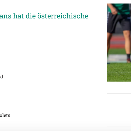
ans hat die österreichische
z
ed
olets