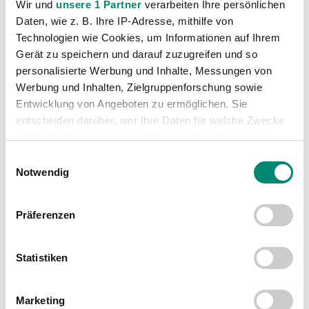
Akademie
(236)
Wir und
unsere 1 Partner
verarbeiten Ihre persönlichen
Daten, wie z. B. Ihre IP-Adresse, mithilfe von
Allgemeine News
(606)
Technologien wie Cookies, um Informationen auf Ihrem
Damen
(6)
Gerät zu speichern und darauf zuzugreifen und so
Junge Wikinger Ried
(413)
personalisierte Werbung und Inhalte, Messungen von
Nachwuchs
(74)
Werbung und Inhalten, Zielgruppenforschung sowie
Entwicklung von Angeboten zu ermöglichen. Sie
Profis
(1316)
entscheiden darüber, wer Ihre Daten für welche Zwecke
Ticketing
(91)
nutzt. Sie können Ihre Einwilligung jederzeit über die
Unkategorisiert
(2867)
Cookie-Erklärung oder durch Klicken auf das Privacy
Einwilligungsauswahl
Trigger Symbol ändern oder widerrufen
Notwendig
Erfahren Sie mehr darüber, wie Ihre persönlichen Daten
Präferenzen
verarbeitet werden, und legen Sie Ihre Präferenzen im
Abschnitt Einzelheiten
fest.
Statistiken
Wir verwenden Cookies, um Inhalte und Anzeigen zu
VORIGER NEWSEINTRAG
NÄCHSTER NEWSEINTRAG
personalisieren, Funktionen für soziale Medien anbieten
Saisonbilanz AKA U15
Junge Wikinger Ried beenden Regionalliga auf Platz 8
Marketing
zu können und die Zugriffe auf unsere Website zu