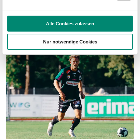
analysieren. Außerdem geben wir Informationen zu Ihrer
Verwendung unserer Website an unsere Partner für
soziale Medien, Werbung und Analysen weiter. Unsere
Alle Cookies zulassen
Partner führen diese Informationen möglicherweise mit
weiteren Daten zusammen, die Sie ihnen bereitgestellt
Nur notwendige Cookies
haben oder die sie im Rahmen Ihrer Nutzung der Dienste
WEITERE NEWS
gesammelt haben.
Weitere Details, insbesondere zu Speicherdauer und
Empfänger entnehmen Sie unserer
Datenschutzerklärung
.