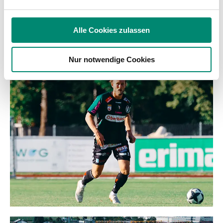
analysieren. Außerdem geben wir Informationen zu Ihrer
Verwendung unserer Website an unsere Partner für
soziale Medien, Werbung und Analysen weiter. Unsere
Alle Cookies zulassen
Partner führen diese Informationen möglicherweise mit
weiteren Daten zusammen, die Sie ihnen bereitgestellt
WEITERE NEWS
Nur notwendige Cookies
haben oder die sie im Rahmen Ihrer Nutzung der Dienste
gesammelt haben.
Weitere Details, insbesondere zu Speicherdauer und
Empfänger entnehmen Sie unserer
Datenschutzerklärung
.