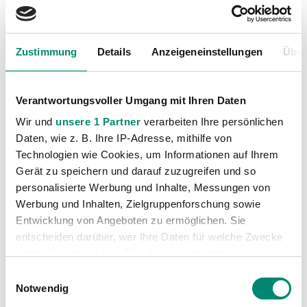
dass wir auch heuer um einen Platz im oberen Play-
Off kämpfen werden.“
Zustimmung
Details
Anzeigeneinstellungen
Über
Sportlicher Erfolg braucht stabiles wirtschaftliches
Fundament
Verantwortungsvoller Umgang mit Ihren Daten
Wir und
unsere 1 Partner
verarbeiten Ihre persönlichen
Um den langfristigen sportlichen Erfolg abzusichern,
Daten, wie z. B. Ihre IP-Adresse, mithilfe von
braucht es auch ein stabiles wirtschaftliches
Technologien wie Cookies, um Informationen auf Ihrem
Fundament. Auch hier arbeitet der Klub hart daran,
Gerät zu speichern und darauf zuzugreifen und so
die dafür notwendigen Rahmenbedingungen zu
personalisierte Werbung und Inhalte, Messungen von
schaffen. „Im Rahmen unserer umfassenden
Werbung und Inhalten, Zielgruppenforschung sowie
Investitionen in die Infrastruktur wird auch der BWT
Entwicklung von Angeboten zu ermöglichen. Sie
entscheiden darüber, wer Ihre Daten für welche Zwecke
X Oberösterreichische Business-Club modernisiert
nutzt. Sie können Ihre Einwilligung jederzeit über die
und ausgebaut. Damit können wir unseren
Cookie-Erklärung oder durch Klicken auf das Privacy
Einwilligungsauswahl
Sponsoren noch bessere Betreuung anbieten“, so
Trigger Symbol ändern oder widerrufen
Notwendig
Gahleitner. Der Klubboss lässt aber auch keinen