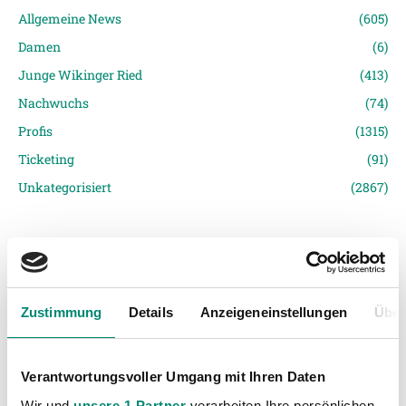
Allgemeine News
(605)
Damen
(6)
Junge Wikinger Ried
(413)
Nachwuchs
(74)
Profis
(1315)
Ticketing
(91)
Unkategorisiert
(2867)
Zustimmung
Details
Anzeigeneinstellungen
Über
VORIGER NEWSEINTRAG
NÄCHSTER NEWSEINTRAG
Verantwortungsvoller Umgang mit Ihren Daten
Runde 29 ist fixiert
1. Preis für die SV Josko Ried beim Tipico Marketing-Preis 2016
Wir und
unsere 1 Partner
verarbeiten Ihre persönlichen