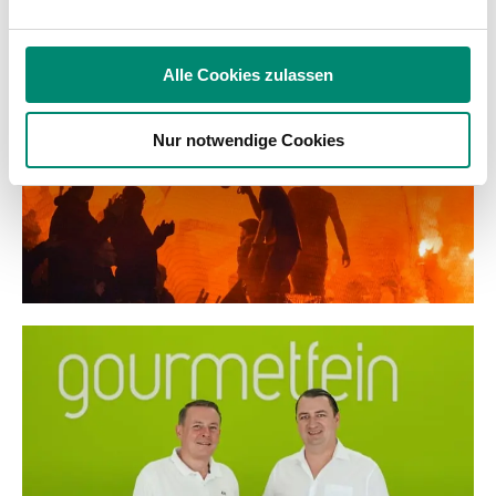
analysieren. Außerdem geben wir Informationen zu Ihrer
Verwendung unserer Website an unsere Partner für
soziale Medien, Werbung und Analysen weiter. Unsere
Alle Cookies zulassen
Partner führen diese Informationen möglicherweise mit
weiteren Daten zusammen, die Sie ihnen bereitgestellt
Nur notwendige Cookies
haben oder die sie im Rahmen Ihrer Nutzung der Dienste
gesammelt haben.
Weitere Details, insbesondere zu Speicherdauer und
Empfänger entnehmen Sie unserer
Datenschutzerklärung
.