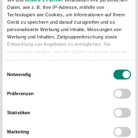
Daten, wie z. B. Ihre IP-Adresse, mithilfe von
Technologien wie Cookies, um Informationen auf Ihrem
Gerät zu speichern und darauf zuzugreifen und so
personalisierte Werbung und Inhalte, Messungen von
Werbung und Inhalten, Zielgruppenforschung sowie
WEITERE NEWS
Entwicklung von Angeboten zu ermöglichen. Sie
entscheiden darüber, wer Ihre Daten für welche Zwecke
nutzt. Sie können Ihre Einwilligung jederzeit über die
Cookie-Erklärung oder durch Klicken auf das Privacy
Einwilligungsauswahl
Trigger Symbol ändern oder widerrufen
Notwendig
Erfahren Sie mehr darüber, wie Ihre persönlichen Daten
Präferenzen
verarbeitet werden, und legen Sie Ihre Präferenzen im
Abschnitt Einzelheiten
fest.
Statistiken
Wir verwenden Cookies, um Inhalte und Anzeigen zu
personalisieren, Funktionen für soziale Medien anbieten
Marketing
zu können und die Zugriffe auf unsere Website zu