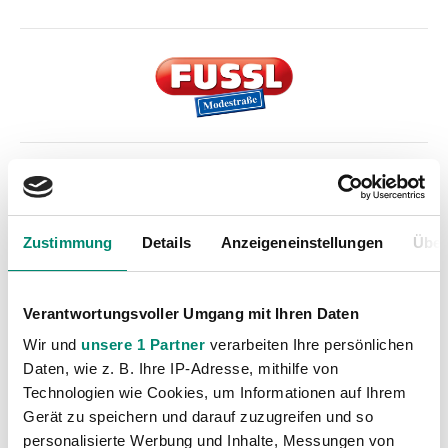
Kategorien
Akademie
(236)
Zustimmung
Details
Anzeigeneinstellungen
Über
Allgemeine News
(605)
Damen
(6)
Verantwortungsvoller Umgang mit Ihren Daten
Junge Wikinger Ried
(413)
Wir und
unsere 1 Partner
verarbeiten Ihre persönlichen
Nachwuchs
(74)
Daten, wie z. B. Ihre IP-Adresse, mithilfe von
Profis
(1315)
Technologien wie Cookies, um Informationen auf Ihrem
Ticketing
Gerät zu speichern und darauf zuzugreifen und so
(91)
personalisierte Werbung und Inhalte, Messungen von