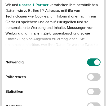
Wir und
unsere 1 Partner
verarbeiten Ihre persönlichen
Akademie
(236)
Daten, wie z. B. Ihre IP-Adresse, mithilfe von
Allgemeine News
(605)
Technologien wie Cookies, um Informationen auf Ihrem
Damen
(6)
Gerät zu speichern und darauf zuzugreifen und so
personalisierte Werbung und Inhalte, Messungen von
Junge Wikinger Ried
(413)
Werbung und Inhalten, Zielgruppenforschung sowie
Nachwuchs
(74)
Entwicklung von Angeboten zu ermöglichen. Sie
Profis
(1315)
entscheiden darüber, wer Ihre Daten für welche Zwecke
nutzt. Sie können Ihre Einwilligung jederzeit über die
Ticketing
(91)
Cookie-Erklärung oder durch Klicken auf das Privacy
Einwilligungsauswahl
Unkategorisiert
(2867)
Trigger Symbol ändern oder widerrufen
Notwendig
Erfahren Sie mehr darüber, wie Ihre persönlichen Daten
Präferenzen
verarbeitet werden, und legen Sie Ihre Präferenzen im
Abschnitt Einzelheiten
fest.
Statistiken
Wir verwenden Cookies, um Inhalte und Anzeigen zu
personalisieren, Funktionen für soziale Medien anbieten
VORIGER NEWSEINTRAG
NÄCHSTER NEWSEINTRAG