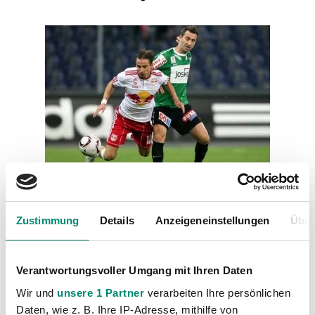
Zustimmung
Details
Anzeigeneinstellungen
Über
Kategorien
Akademie
(236)
Verantwortungsvoller Umgang mit Ihren Daten
Allgemeine News
(605)
Wir und
unsere 1 Partner
verarbeiten Ihre persönlichen
Damen
(6)
Daten, wie z. B. Ihre IP-Adresse, mithilfe von