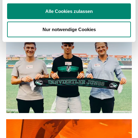
Verwendung unserer Website an unsere Partner für
soziale Medien, Werbung und Analysen weiter. Unsere
Alle Cookies zulassen
Partner führen diese Informationen möglicherweise mit
WEITERE NEWS
weiteren Daten zusammen, die Sie ihnen bereitgestellt
Nur notwendige Cookies
haben oder die sie im Rahmen Ihrer Nutzung der Dienste
gesammelt haben.
Weitere Details, insbesondere zu Speicherdauer und
Empfänger entnehmen Sie unserer
Datenschutzerklärung
.