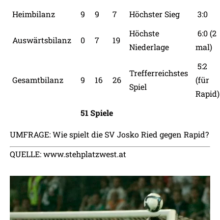
Heimbilanz
9
9
7
Höchster Sieg
3:0
Höchste
6:0 (2
Auswärtsbilanz
0
7
19
Niederlage
mal)
5:2
Trefferreichstes
Gesamtbilanz
9
16
26
(für
Spiel
Rapid)
51 Spiele
UMFRAGE:
Wie spielt die SV Josko Ried gegen Rapid?
QUELLE:
www.stehplatzwest.at