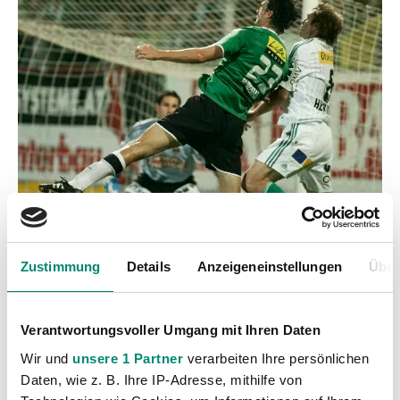
Zustimmung
Details
Anzeigeneinstellungen
Über
Kategorien
Akademie
(236)
Verantwortungsvoller Umgang mit Ihren Daten
Allgemeine News
(606)
Wir und
unsere 1 Partner
verarbeiten Ihre persönlichen
Damen
(6)
Daten, wie z. B. Ihre IP-Adresse, mithilfe von
Junge Wikinger Ried
(413)