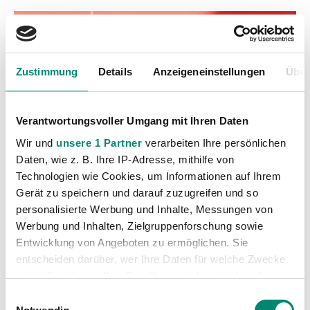
Zustimmung
Details
Anzeigeneinstellungen
Über
Verantwortungsvoller Umgang mit Ihren Daten
Wir und
unsere 1 Partner
verarbeiten Ihre persönlichen
Daten, wie z. B. Ihre IP-Adresse, mithilfe von
Technologien wie Cookies, um Informationen auf Ihrem
Gerät zu speichern und darauf zuzugreifen und so
personalisierte Werbung und Inhalte, Messungen von
Werbung und Inhalten, Zielgruppenforschung sowie
Kategorien
Entwicklung von Angeboten zu ermöglichen. Sie
entscheiden darüber, wer Ihre Daten für welche Zwecke
Akademie
(236)
nutzt. Sie können Ihre Einwilligung jederzeit über die
Allgemeine News
(605)
Cookie-Erklärung oder durch Klicken auf das Privacy
Einwilligungsauswahl
Damen
(6)
Trigger Symbol ändern oder widerrufen