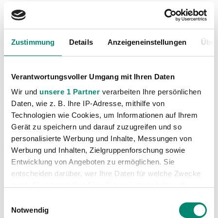
und gewannen das Spiel trotz Rückstand mit 2:1
durch Treffer von Zaki und Weissenbacher. Im
entscheidenden Spiel gegen den späteren
Zustimmung
Details
Anzeigeneinstellungen
Über
Halbfinalisten aus Valencia mussten die Rieder
Talente ein 1:3 hinnehmen (Torschütze Aljiji) und
somit nach der Gruppenphase die Heimreise antreten.
Verantwortungsvoller Umgang mit Ihren Daten
Wir und
unsere 1 Partner
verarbeiten Ihre persönlichen
Daten, wie z. B. Ihre IP-Adresse, mithilfe von
Technologien wie Cookies, um Informationen auf Ihrem
Gerät zu speichern und darauf zuzugreifen und so
personalisierte Werbung und Inhalte, Messungen von
Werbung und Inhalten, Zielgruppenforschung sowie
Entwicklung von Angeboten zu ermöglichen. Sie
entscheiden darüber, wer Ihre Daten für welche Zwecke
nutzt. Sie können Ihre Einwilligung jederzeit über die
Cookie-Erklärung oder durch Klicken auf das Privacy
Einwilligungsauswahl
Trigger Symbol ändern oder widerrufen
Notwendig