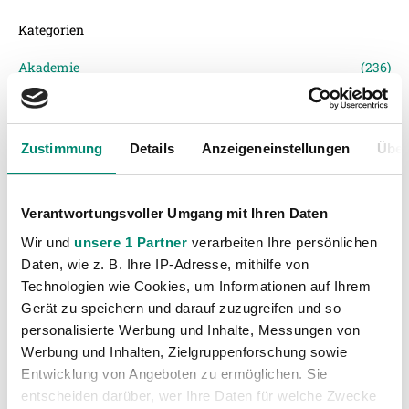
Kategorien
Akademie
(236)
Allgemeine News
(606)
Damen
(6)
Zustimmung
Details
Anzeigeneinstellungen
Über
Junge Wikinger Ried
(413)
Nachwuchs
(74)
Profis
(1316)
Verantwortungsvoller Umgang mit Ihren Daten
Ticketing
(91)
Wir und
unsere 1 Partner
verarbeiten Ihre persönlichen
Daten, wie z. B. Ihre IP-Adresse, mithilfe von
Unkategorisiert
(2867)
Technologien wie Cookies, um Informationen auf Ihrem
Gerät zu speichern und darauf zuzugreifen und so
personalisierte Werbung und Inhalte, Messungen von
Werbung und Inhalten, Zielgruppenforschung sowie
Entwicklung von Angeboten zu ermöglichen. Sie
entscheiden darüber, wer Ihre Daten für welche Zwecke