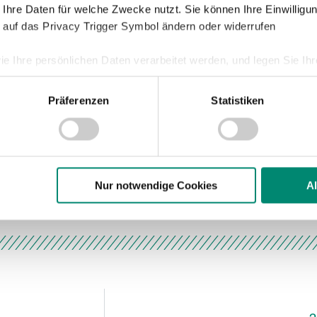
 Ihre Daten für welche Zwecke nutzt. Sie können Ihre Einwilligun
 auf das Privacy Trigger Symbol ändern oder widerrufen
r Grödig
ie Ihre persönlichen Daten verarbeitet werden, und legen Sie I
:2)
Präferenzen
Statistiken
nhalte und Anzeigen zu personalisieren, Funktionen für soziale
Website zu analysieren. Außerdem geben wir Informationen zu I
r soziale Medien, Werbung und Analysen weiter. Unsere Partner
 Daten zusammen, die Sie ihnen bereitgestellt haben oder die s
n.
Nur notwendige Cookies
A
ere zu Speicherdauer und Empfänger entnehmen Sie unserer
Dat