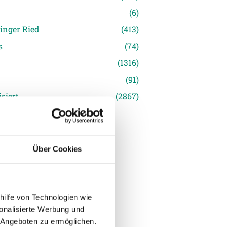
(6)
inger Ried
(413)
s
(74)
(1316)
(91)
siert
(2867)
Über Cookies
hilfe von Technologien wie
onalisierte Werbung und
 Angeboten zu ermöglichen.