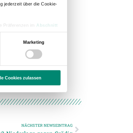
g jederzeit über die Cookie-
hre Präferenzen im
Abschnitt
Marketing
 Medien anbieten zu können
hrer Verwendung unserer
 führen diese Informationen
ie im Rahmen Ihrer Nutzung
lle Cookies zulassen
enschutzerklärung
.
NÄCHSTER NEWSEINTRAG