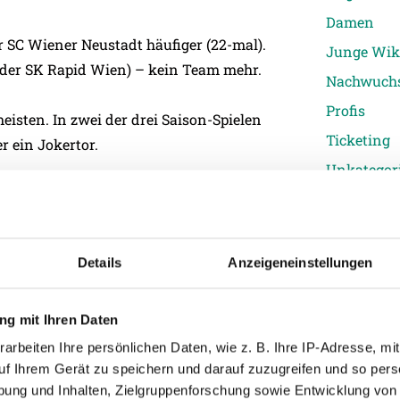
Damen
r SC Wiener Neustadt häufiger (22-mal).
Junge Wik
 der SK Rapid Wien) – kein Team mehr.
Nachwuch
Profis
meisten. In zwei der drei Saison-Spielen
Ticketing
r ein Jokertor.
Unkategori
s – nur die Spieler des SC Wiener Neustadt
Details
Anzeigeneinstellungen
bseits – am seltensten.
o Bundesliga.
g mit Ihren Daten
arbeiten Ihre persönlichen Daten, wie z. B. Ihre IP-Adresse, mit
uf Ihrem Gerät zu speichern und darauf zuzugreifen und so pers
ung und Inhalten, Zielgruppenforschung sowie Entwicklung von