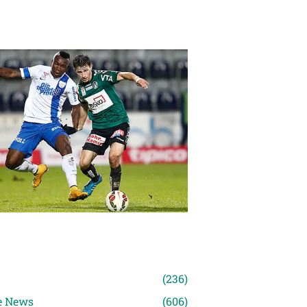
n
(236)
e News
(606)