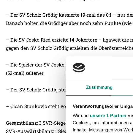
– Der SV Scholz Grödig kassierte 19-mal das 0:1 – nur de
Danach holten die Grödiger aber noch zehn Punkte (wie
– Die SV Josko Ried erzielte 14 Jokertore – ligaweit die 
gegen den SV Scholz Grödig erzielten die Oberösterreiche
– Die Spieler der SV Josko Ried liefen 63-mal ins Abseit
(52-mal) seltener.
Zustimmung
– Der SV Scholz Grödig stellte seine Gegner 54-mal ins A
– Cican Stankovic steht vor seinem 50. Spiel in der tipic
Verantwortungsvoller Umgan
Wir und
unsere 1 Partner
ver
Gesamtbilanz: 3 SVR-Siege – 2 Remis – 2 Niederlagen
Cookies, um Informationen a
Inhalte, Messungen von Werb
SVR-Auswärtsbilanz: 1 Siege – 1 Remis – 1 Niederlagen