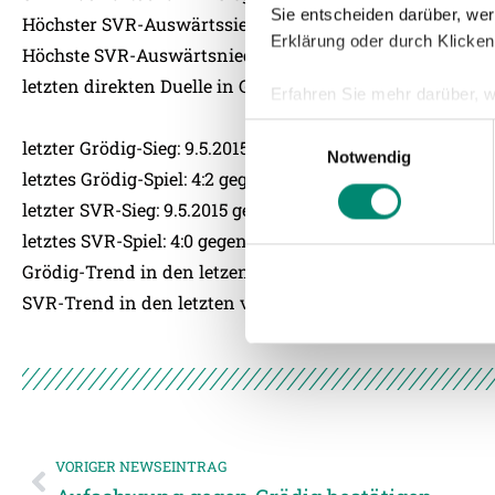
Sie entscheiden darüber, wer
Höchster SVR-Auswärtssieg: 1:0 (8.11.2014)
Erklärung oder durch Klicken
Höchste SVR-Auswärtsniederlage: 0:3 (7.12.2013)
letzten direkten Duelle in Grödig: 1:0 für Ried und 3:0 fü
Erfahren Sie mehr darüber, w
Einzelheiten
fest.
Einwilligungsauswahl
letzter Grödig-Sieg: 9.5.2015 gegen SC Wiener Neustadt (4
Notwendig
Wir verwenden Cookies, um I
letztes Grödig-Spiel: 4:2 gegen SC Wiener Neustadt
und die Zugriffe auf unsere 
letzter SVR-Sieg: 9.5.2015 gegen RZ Pellets WAC (4:0)
Website an unsere Partner fü
letztes SVR-Spiel: 4:0 gegen RZ Pellets WAC
möglicherweise mit weiteren
Grödig-Trend in den letzen vier Pflichtspielen: S-N-N-N
der Dienste gesammelt habe
SVR-Trend in den letzten vier Pflichtspielen: S-N-N-N
Weitere Details, insbesond
VORIGER NEWSEINTRAG