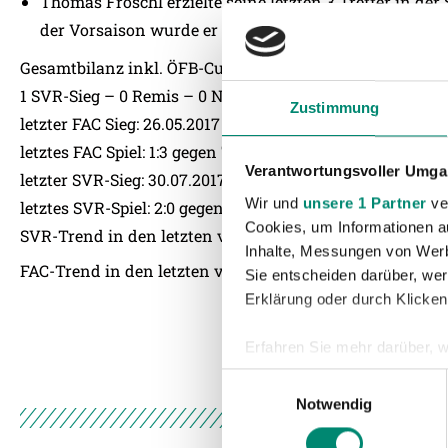
Thomas Fröschl erzielte seine letzten 3 Treffer in der 
der Vorsaison wurde er in der Tipico Bundesliga bei 
Gesamtbilanz inkl. ÖFB-Cup
1 SVR-Sieg – 0 Remis – 0 Niederlagen
Zustimmung
letzter FAC Sieg: 26.05.2017 gegen Kapfenberger SV 1919 (3
letztes FAC Spiel: 1:3 gegen TSV Prolactal Hartberg
Verantwortungsvoller Umgan
letzter SVR-Sieg: 30.07.2017 gegen Austria Lustenau (2:0)
Wir und
unsere 1 Partner
ver
letztes SVR-Spiel: 2:0 gegen Austria Lustena
Cookies, um Informationen a
SVR-Trend in den letzten vier Pflichtspielen: S-N-S-N
Inhalte, Messungen von Werb
FAC-Trend in den letzten vier Pflichtspielen: N-N-N-S
Sie entscheiden darüber, wer
Erklärung oder durch Klicken
Erfahren Sie mehr darüber, w
Einzelheiten
fest.
Einwilligungsauswahl
Notwendig
Wir verwenden Cookies, um I
und die Zugriffe auf unsere 