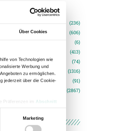
n
(236)
Über Cookies
e News
(606)
(6)
inger Ried
(413)
hilfe von Technologien wie
s
(74)
onalisierte Werbung und
(1316)
 Angeboten zu ermöglichen.
(91)
g jederzeit über die Cookie-
siert
(2867)
hre Präferenzen im
Abschnitt
Marketing
 Medien anbieten zu können
hrer Verwendung unserer