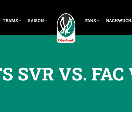
TEAMS
SAISON
FANS
NACHWUCH
S SVR VS. FAC