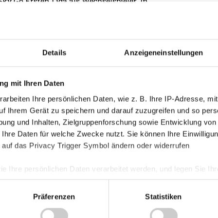
Sky Go Ersten Liga als Wechselspieler. In
24 Einsätzen 18-mal eingewechselt.
Kategorie
Akademie
Details
Anzeigeneinstellungen
Allgemein
:1)
Damen
g mit Ihren Daten
Junge Wik
arbeiten Ihre persönlichen Daten, wie z. B. Ihre IP-Adresse, mit
Nachwuch
uf Ihrem Gerät zu speichern und darauf zuzugreifen und so pers
Profis
ung und Inhalten, Zielgruppenforschung sowie Entwicklung von
Ticketing
 Ihre Daten für welche Zwecke nutzt. Sie können Ihre Einwilligun
 auf das Privacy Trigger Symbol ändern oder widerrufen
Unkategori
ie Ihre persönlichen Daten verarbeitet werden, und legen Sie I
Präferenzen
Statistiken
nhalte und Anzeigen zu personalisieren, Funktionen für soziale
Website zu analysieren. Außerdem geben wir Informationen zu I