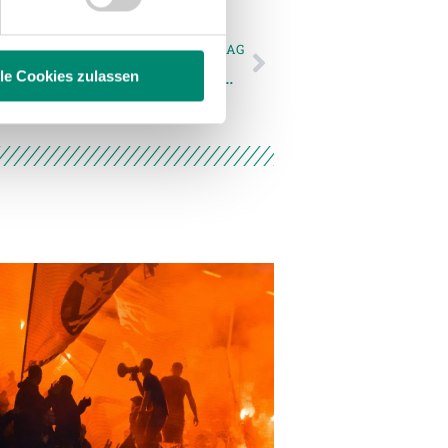
 führen diese Informationen
ie im Rahmen Ihrer Nutzung
NÄCHSTER NEWSEINTRAG
Wikinger-Kids-Club on Tour: Fahrt zum Auswärtsmatch nach Linz
lle Cookies zulassen
enschutzerklärung
.