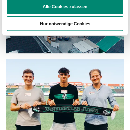
soziale Medien, Werbung und Analysen weiter. Unsere
Alle Cookies zulassen
Partner führen diese Informationen möglicherweise mit
weiteren Daten zusammen, die Sie ihnen bereitgestellt
Nur notwendige Cookies
haben oder die sie im Rahmen Ihrer Nutzung der Dienste
gesammelt haben.
Weitere Details, insbesondere zu Speicherdauer und
Empfänger entnehmen Sie unserer
Datenschutzerklärung
.