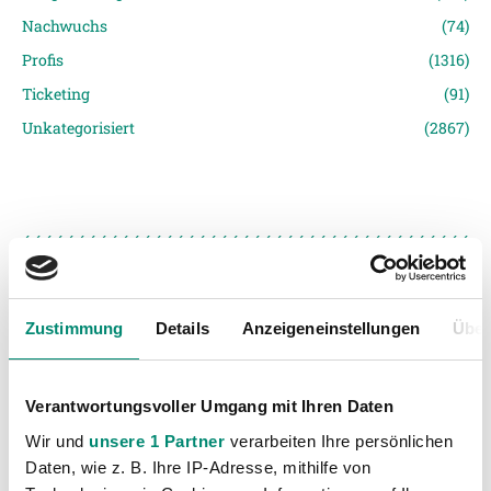
Nachwuchs
(74)
Profis
(1316)
Ticketing
(91)
Unkategorisiert
(2867)
Zustimmung
Details
Anzeigeneinstellungen
Über
VORIGER NEWSEINTRAG
NÄCHSTER NEWSEINTRAG
ÖFB Cup – Auslosung 1. Runde (Termin fixiert!)
Marcel Ziegl und Philipp Huspek für U19 Nationalmannschaft nomminiert!
Verantwortungsvoller Umgang mit Ihren Daten
Wir und
unsere 1 Partner
verarbeiten Ihre persönlichen
Daten, wie z. B. Ihre IP-Adresse, mithilfe von