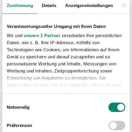
Zustimmung
Details
Anzeigeneinstellungen
Über
Verantwortungsvoller Umgang mit Ihren Daten
Wir und
unsere 1 Partner
verarbeiten Ihre persönlichen
Daten, wie z. B. Ihre IP-Adresse, mithilfe von
Technologien wie Cookies, um Informationen auf Ihrem
Kategorien
Gerät zu speichern und darauf zuzugreifen und so
personalisierte Werbung und Inhalte, Messungen von
Akademie
(236)
Werbung und Inhalten, Zielgruppenforschung sowie
Allgemeine News
(605)
Entwicklung von Angeboten zu ermöglichen. Sie
entscheiden darüber, wer Ihre Daten für welche Zwecke
Damen
(6)
nutzt. Sie können Ihre Einwilligung jederzeit über die
Junge Wikinger Ried
(413)
Cookie-Erklärung oder durch Klicken auf das Privacy
Einwilligungsauswahl
Nachwuchs
(74)
Trigger Symbol ändern oder widerrufen
Notwendig
Profis
(1315)
Erfahren Sie mehr darüber, wie Ihre persönlichen Daten
Ticketing
(91)
Präferenzen
verarbeitet werden, und legen Sie Ihre Präferenzen im