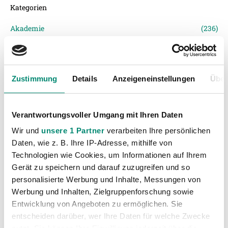
Kategorien
Akademie
(236)
Allgemeine News
(606)
Damen
(6)
Junge Wikinger Ried
(413)
Zustimmung
Details
Anzeigeneinstellungen
Über
Nachwuchs
(74)
Profis
(1316)
Verantwortungsvoller Umgang mit Ihren Daten
Ticketing
(91)
Wir und
unsere 1 Partner
verarbeiten Ihre persönlichen
Unkategorisiert
(2867)
Daten, wie z. B. Ihre IP-Adresse, mithilfe von
Technologien wie Cookies, um Informationen auf Ihrem
Gerät zu speichern und darauf zuzugreifen und so
personalisierte Werbung und Inhalte, Messungen von
Werbung und Inhalten, Zielgruppenforschung sowie
Entwicklung von Angeboten zu ermöglichen. Sie
entscheiden darüber, wer Ihre Daten für welche Zwecke