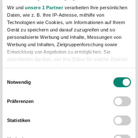
Wir und
unsere 1 Partner
verarbeiten Ihre persönlichen
Akademie
(236)
Daten, wie z. B. Ihre IP-Adresse, mithilfe von
Allgemeine News
(606)
Technologien wie Cookies, um Informationen auf Ihrem
Gerät zu speichern und darauf zuzugreifen und so
Damen
(6)
personalisierte Werbung und Inhalte, Messungen von
Junge Wikinger Ried
(413)
Werbung und Inhalten, Zielgruppenforschung sowie
Nachwuchs
(74)
Entwicklung von Angeboten zu ermöglichen. Sie
entscheiden darüber, wer Ihre Daten für welche Zwecke
Profis
(1315)
nutzt. Sie können Ihre Einwilligung jederzeit über die
Ticketing
(91)
Cookie-Erklärung oder durch Klicken auf das Privacy
Einwilligungsauswahl
Unkategorisiert
(2867)
Trigger Symbol ändern oder widerrufen
Notwendig
Erfahren Sie mehr darüber, wie Ihre persönlichen Daten
Präferenzen
verarbeitet werden, und legen Sie Ihre Präferenzen im
Abschnitt Einzelheiten
fest.
Statistiken
Wir verwenden Cookies, um Inhalte und Anzeigen zu
personalisieren, Funktionen für soziale Medien anbieten
VORIGER NEWSEINTRAG
NÄCHSTER NEWSEINTRAG