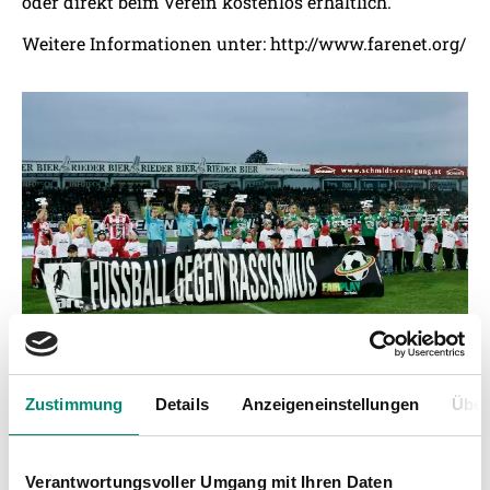
oder direkt beim Verein kostenlos erhältlich.
Weitere Informationen unter:
http://www.farenet.org/
Zustimmung
Details
Anzeigeneinstellungen
Über
Verantwortungsvoller Umgang mit Ihren Daten
Kategorien