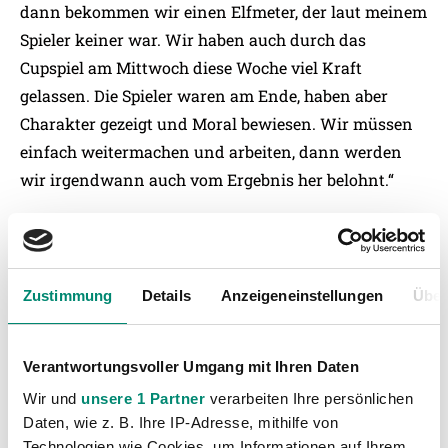
dann bekommen wir einen Elfmeter, der laut meinem
Spieler keiner war. Wir haben auch durch das
Cupspiel am Mittwoch diese Woche viel Kraft
gelassen. Die Spieler waren am Ende, haben aber
Charakter gezeigt und Moral bewiesen. Wir müssen
einfach weitermachen und arbeiten, dann werden
wir irgendwann auch vom Ergebnis her belohnt.“
Didi Kühbauer (Admira-Trainer):
„Es war kein
gerechtes Remis. Wir machen das Spiel, haben
Zustimmung
Details
Anzeigeneinstellungen
Über
Chancen in Hülle in Fülle und lassen hier
letztendlich drei Punkte liegen.“
Verantwortungsvoller Umgang mit Ihren Daten
Wir und
unsere 1 Partner
verarbeiten Ihre persönlichen
SV Josko Ried
SPIELDATEN
Admira Wacker
Daten, wie z. B. Ihre IP-Adresse, mithilfe von
Technologien wie Cookies, um Informationen auf Ihrem