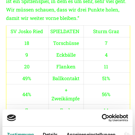
ist ein Spitzenspiel, in dem es um sehr, sehr viel geht.
Wir müssen schauen, dass wir drei Punkte holen,
damit wir weiter vorne bleiben.“
SV Josko Ried
SPIELDATEN
Sturm Graz
18
Torschüsse
7
9
Eckbälle
4
20
Flanken
11
49%
Ballkontakt
51%
+
44%
56%
Zweikämpfe
7
Fouls
14
2
Abseits
2
die meisten Torschüsse
Zustimmung
Details
Anzeigeneinstellungen
Über