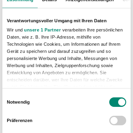
Carril (3)
Brenner (3)
Kienast (2)
Verantwortungsvoller Umgang mit Ihren Daten
Hammerer (3)
Wir und
unsere 1 Partner
verarbeiten Ihre persönlichen
Daten, wie z. B. Ihre IP-Adresse, mithilfe von
die meisten Vorlagen
Technologien wie Cookies, um Informationen auf Ihrem
Pürcher (1)
Gerät zu speichern und darauf zuzugreifen und so
Schildenfeld (1)
personalisierte Werbung und Inhalte, Messungen von
Werbung und Inhalten, Zielgruppenforschung sowie
Lexa (4)
Hölzl (1)
Entwicklung von Angeboten zu ermöglichen. Sie
Szabics (1)
entscheiden darüber, wer Ihre Daten für welche Zwecke
Haas (1)
nutzt. Sie können Ihre Einwilligung jederzeit über die
Cookie-Erklärung oder durch Klicken auf das Privacy
die meisten Ballkontakte
Einwilligungsauswahl
Trigger Symbol ändern oder widerrufen
Notwendig
Schrammel (67)
Schildenfeld (67)
Erfahren Sie mehr darüber, wie Ihre persönlichen Daten
die Zweikampfstärksten
Präferenzen
verarbeitet werden, und legen Sie Ihre Präferenzen im
Reifeltshammer
Abschnitt Einzelheiten
fest.