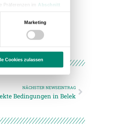
hre Präferenzen im
Abschnitt
Marketing
 Medien anbieten zu können
hrer Verwendung unserer
 führen diese Informationen
ie im Rahmen Ihrer Nutzung
lle Cookies zulassen
enschutzerklärung
.
NÄCHSTER NEWSEINTRAG
fekte Bedingungen in Belek