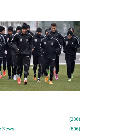
n
(236)
e News
(606)