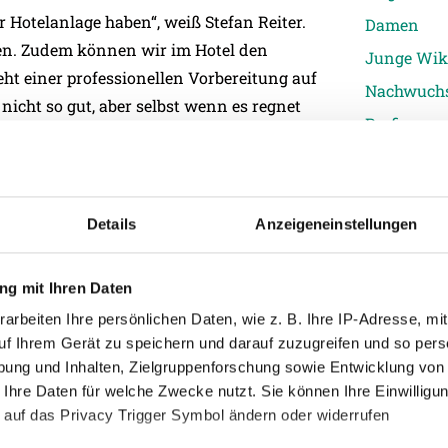
er Hotelanlage haben“, weiß Stefan Reiter.
Damen
gen. Zudem können wir im Hotel den
Junge Wik
t einer professionellen Vorbereitung auf
Nachwuch
nicht so gut, aber selbst wenn es regnet
Profis
Ticketing
Unkategori
reitag, dem 30. Jänner, geht es gegen das
s Rumänien heißt der Gegner am Dienstag,
Details
Anzeigeneinstellungen
heiten absolvieren – täglich zwei bis auf
agnachmittag ist frei und Zeit zur
g mit Ihren Daten
arbeiten Ihre persönlichen Daten, wie z. B. Ihre IP-Adresse, mit
uf Ihrem Gerät zu speichern und darauf zuzugreifen und so pers
n können“, weiß SVR-Cheftrainer Oliver
ung und Inhalten, Zielgruppenforschung sowie Entwicklung von
g sehr zufrieden ist. „Die Mannschaft hat
 Ihre Daten für welche Zwecke nutzt. Sie können Ihre Einwilligun
agl und Thomas Murg nur zwei Spieler, der
 auf das Privacy Trigger Symbol ändern oder widerrufen
Programm fast voll durchziehen können.