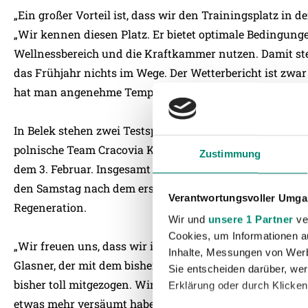
„Ein großer Vorteil ist, dass wir den Trainingsplatz in d
„Wir kennen diesen Platz. Er bietet optimale Bedingun
Wellnessbereich und die Kraftkammer nutzen. Damit steh
das Frühjahr nichts im Wege. Der Wetterbericht ist zwar 
hat man angenehme Temperaturen von 15 bis 18 Grad.“
In Belek stehen zwei Testspiele auf dem Programm: Am F
polnische Team Cracovia Krakau. Viitorul Constanta au
Zustimmung
dem 3. Februar. Insgesamt soll das Team 15 Trainingsein
den Samstag nach dem ersten Testspiel. An diesem Samst
Verantwortungsvoller Umgan
Regeneration.
Wir und
unsere 1 Partner
ver
Cookies, um Informationen a
„Wir freuen uns, dass wir in wärmere Gefilde aufbreche
Inhalte, Messungen von Werb
Glasner, der mit dem bisherigen Verlauf der Vorbereitun
Sie entscheiden darüber, wer
bisher toll mitgezogen. Wir hatten bisher mit Oliver Kr
Erklärung oder durch Klicken
etwas mehr versäumt haben. Ansonsten haben alle das 