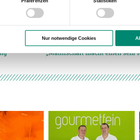
Präferenzen
Statistiken
nhalte und Anzeigen zu personalisieren, Funktionen für soziale
Website zu analysieren. Außerdem geben wir Informationen zu I
r soziale Medien, Werbung und Analysen weiter. Unsere Partner
 Daten zusammen, die Sie ihnen bereitgestellt haben oder die s
n.
Nur notwendige Cookies
A
ing
ere zu Speicherdauer und Empfänger entnehmen Sie unserer
Dat