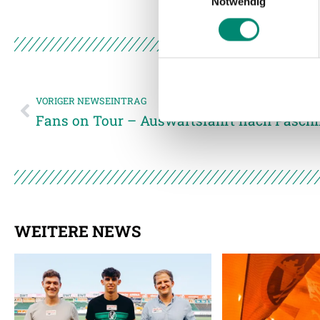
Notwendig
Wir verwenden Cookies, um I
und die Zugriffe auf unsere 
Website an unsere Partner fü
möglicherweise mit weiteren
der Dienste gesammelt habe
VORIGER NEWSEINTRAG
Fans on Tour – Auswärtsfahrt nach Pasch
Weitere Details, insbesond
WEITERE NEWS