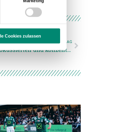
Marketing
 Medien anbieten zu können
hrer Verwendung unserer
 führen diese Informationen
ie im Rahmen Ihrer Nutzung
lle Cookies zulassen
NÄCHSTER NEWSEINTRAG
„Mannschaft macht einen sehr fokussierten und konzentrierten Eindruck“
enschutzerklärung
.