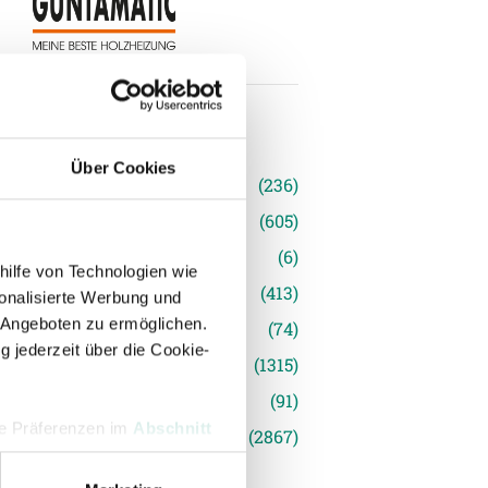
n
Über Cookies
(236)
e News
(605)
(6)
hilfe von Technologien wie
inger Ried
(413)
onalisierte Werbung und
 Angeboten zu ermöglichen.
s
(74)
g jederzeit über die Cookie-
(1315)
(91)
hre Präferenzen im
Abschnitt
siert
(2867)