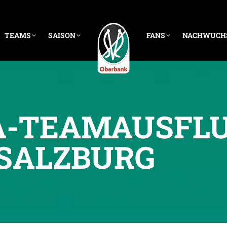
TEAMS
SAISON
FANS
NACHWUCH
2A-TEAMAUSFL
SALZBURG