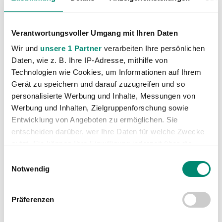
Verantwortungsvoller Umgang mit Ihren Daten
Wir und
unsere 1 Partner
verarbeiten Ihre persönlichen
Daten, wie z. B. Ihre IP-Adresse, mithilfe von
Kategorien
Technologien wie Cookies, um Informationen auf Ihrem
Gerät zu speichern und darauf zuzugreifen und so
Akademie
(236)
personalisierte Werbung und Inhalte, Messungen von
Allgemeine News
(606)
Werbung und Inhalten, Zielgruppenforschung sowie
Entwicklung von Angeboten zu ermöglichen. Sie
Damen
(6)
entscheiden darüber, wer Ihre Daten für welche Zwecke
Junge Wikinger Ried
(413)
nutzt. Sie können Ihre Einwilligung jederzeit über die
Nachwuchs
(74)
Cookie-Erklärung oder durch Klicken auf das Privacy
Einwilligungsauswahl
Trigger Symbol ändern oder widerrufen
Profis
(1316)
Notwendig
Ticketing
(91)
Erfahren Sie mehr darüber, wie Ihre persönlichen Daten
Unkategorisiert
(2867)
Präferenzen
verarbeitet werden, und legen Sie Ihre Präferenzen im
Abschnitt Einzelheiten
fest.