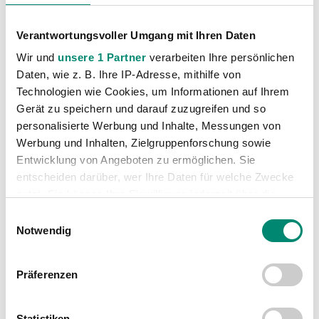
Verantwortungsvoller Umgang mit Ihren Daten
Wir und
unsere 1 Partner
verarbeiten Ihre persönlichen
Daten, wie z. B. Ihre IP-Adresse, mithilfe von
VORIGER NEWSEINTRAG
NÄCHSTER NEWSEINTRAG
Technologien wie Cookies, um Informationen auf Ihrem
Wolfgang Rathner Kids Cup
Fans on Tour zum Auswärtsspiel gegen Austria Wien
Gerät zu speichern und darauf zuzugreifen und so
personalisierte Werbung und Inhalte, Messungen von
Werbung und Inhalten, Zielgruppenforschung sowie
Entwicklung von Angeboten zu ermöglichen. Sie
entscheiden darüber, wer Ihre Daten für welche Zwecke
nutzt. Sie können Ihre Einwilligung jederzeit über die
WEITERE NEWS
Cookie-Erklärung oder durch Klicken auf das Privacy
Einwilligungsauswahl
Trigger Symbol ändern oder widerrufen
Notwendig
Erfahren Sie mehr darüber, wie Ihre persönlichen Daten
Präferenzen
verarbeitet werden, und legen Sie Ihre Präferenzen im
Abschnitt Einzelheiten
fest.
Statistiken