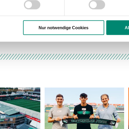
Website zu analysieren. Außerdem geben wir Informationen zu I
r soziale Medien, Werbung und Analysen weiter. Unsere Partner
 Daten zusammen, die Sie ihnen bereitgestellt haben oder die s
n.
Nur notwendige Cookies
A
Daniel Sikorski 
ere zu Speicherdauer und Empfänger entnehmen Sie unserer
Dat