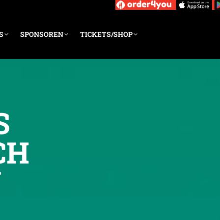
S
SPONSOREN
TICKETS/SHOP
S
CH
N