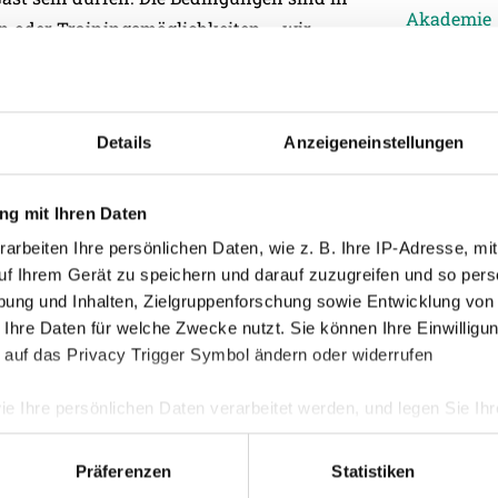
Akademie
on oder Trainingsmöglichkeiten – wir
Allgemein
 Spieler auch ein Fahrrad zur Verfügung“,
Damen
Junge Wik
Details
Anzeigeneinstellungen
ckt die SV Josko Ried am 30. Juni um
Nachwuch
rstligisten ASA Targu Mures. Nach dem
Profis
mit dem Rad zum Teambuildung an den
g mit Ihren Daten
Ticketing
Spieler.
arbeiten Ihre persönlichen Daten, wie z. B. Ihre IP-Adresse, mit
Unkategori
uf Ihrem Gerät zu speichern und darauf zuzugreifen und so pers
ung und Inhalten, Zielgruppenforschung sowie Entwicklung von
ten auf dem Programm. Mit einem
 Ihre Daten für welche Zwecke nutzt. Sie können Ihre Einwilligun
Testspiel gegen den tschechischen
 auf das Privacy Trigger Symbol ändern oder widerrufen
toder wird das Trainingslager
tplatz Hinterstoder feierlich eröffnet (ab
ie Ihre persönlichen Daten verarbeitet werden, und legen Sie I
Präferenzen
Statistiken
nhalte und Anzeigen zu personalisieren, Funktionen für soziale