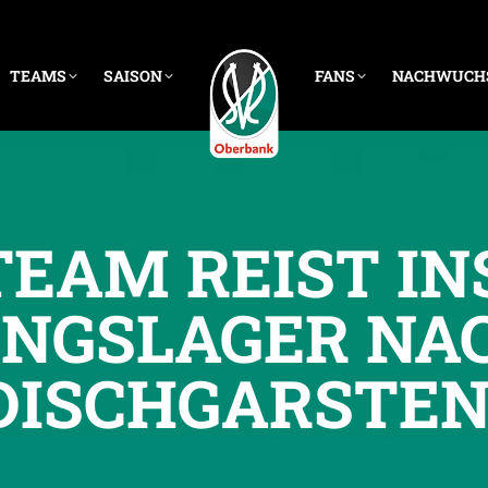
TEAMS
SAISON
FANS
NACHWUCH
TEAM REIST IN
INGSLAGER NA
DISCHGARSTE