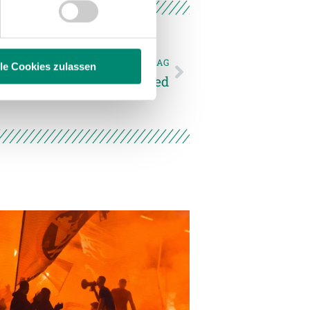
hrer Verwendung unserer
 führen diese Informationen
ie im Rahmen Ihrer Nutzung
NÄCHSTER NEWSEINTRAG
lle Cookies zulassen
kickt bei der SV Josko Ried
enschutzerklärung
.