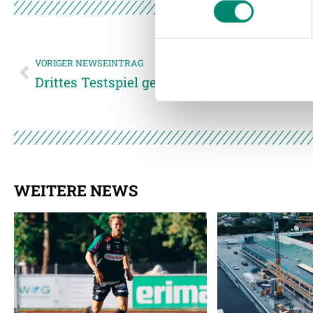
und die Zugriffe auf unsere 
Website an unsere Partner fü
möglicherweise mit weiteren
der Dienste gesammelt habe
VORIGER NEWSEINTRAG
Drittes Testspiel gegen ASA Targu Mures
Weitere Details, insbesond
WEITERE NEWS