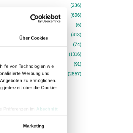
(236)
e News
(606)
(6)
inger Ried
(413)
Über Cookies
s
(74)
(1316)
(91)
hilfe von Technologien wie
siert
(2867)
onalisierte Werbung und
 Angeboten zu ermöglichen.
g jederzeit über die Cookie-
hre Präferenzen im
Abschnitt
Marketing
 Medien anbieten zu können