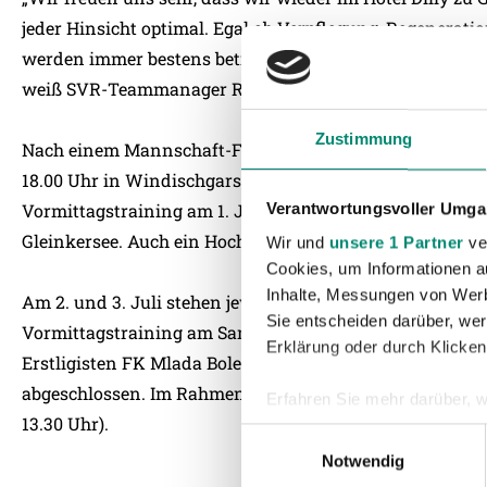
jeder Hinsicht optimal. Egal ob Verpflegung, Regenerati
werden immer bestens betreut. Das Hotel stellt für jeden
weiß SVR-Teammanager Rudi Zauner.
Zustimmung
Nach einem Mannschaft-Fotoshooting am Nachmittag ki
18.00 Uhr in Windischgarsten gegen den rumänischen E
Vormittagstraining am 1. Juli geht es am Nachmittag 
Verantwortungsvoller Umgan
Gleinkersee. Auch ein Hochseilgarten wartet dort auf die 
Wir und
unsere 1 Partner
ver
Cookies, um Informationen a
Inhalte, Messungen von Werb
Am 2. und 3. Juli stehen jeweils zwei Trainingseinhei
Sie entscheiden darüber, wer
Vormittagstraining am Samstag, dem 4. Juli, und einem 
Erklärung oder durch Klicken
Erstligisten FK Mlada Boleslav um 17.30 Uhr in Hinters
abgeschlossen. Im Rahmen dieses Testspiels wird der Spor
Erfahren Sie mehr darüber, w
13.30 Uhr).
Einzelheiten
fest.
Einwilligungsauswahl
Notwendig
Wir verwenden Cookies, um I