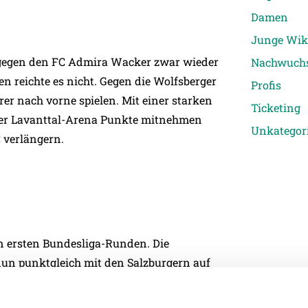
Damen
Junge Wik
se gegen den FC Admira Wacker zwar wieder
Nachwuch
n reichte es nicht. Gegen die Wolfsberger
Profis
erer nach vorne spielen. Mit einer starken
Ticketing
der Lavanttal-Arena Punkte mitnehmen
Unkategori
 verlängern.
n ersten Bundesliga-Runden. Die
 nun punktgleich mit den Salzburgern auf
r von Beginn an zur Stelle und glänzte
n letzten Spielen viel Selbstvertrauen