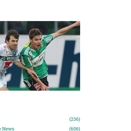
n
(236)
e News
(606)