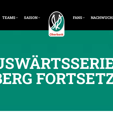
TEAMS
SAISON
FANS
NACHWUCH
USWÄRTSSERIE
ERG FORTSET