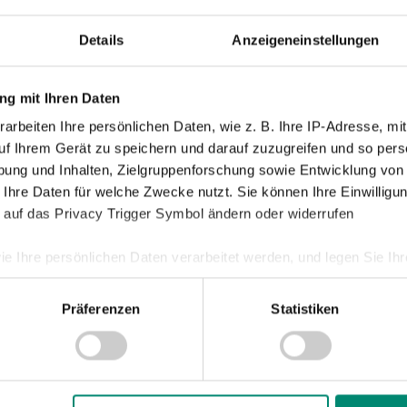
neut einen Sieg zu feiern.
Details
Anzeigeneinstellungen
g mit Ihren Daten
uf. Dennoch ist er für uns nicht
arbeiten Ihre persönlichen Daten, wie z. B. Ihre IP-Adresse, mit
Sie hatten immer enge Spiele, die sie knapp
uf Ihrem Gerät zu speichern und darauf zuzugreifen und so pers
ern zu können. Gegen die Admira war es
ung und Inhalten, Zielgruppenforschung sowie Entwicklung von
 Ihre Daten für welche Zwecke nutzt. Sie können Ihre Einwilligun
uch mit dem Ergebnis nicht zufrieden,
 auf das Privacy Trigger Symbol ändern oder widerrufen
unter.
ie Ihre persönlichen Daten verarbeitet werden, und legen Sie I
Präferenzen
Statistiken
nhalte und Anzeigen zu personalisieren, Funktionen für soziale
arum sie so erfolgreich spielen. Wir
Website zu analysieren. Außerdem geben wir Informationen zu I
und Pressing spielen. Wir haben in dieser
r soziale Medien, Werbung und Analysen weiter. Unsere Partner
Wir werden alles dafür tun, damit wir
 Daten zusammen, die Sie ihnen bereitgestellt haben oder die s