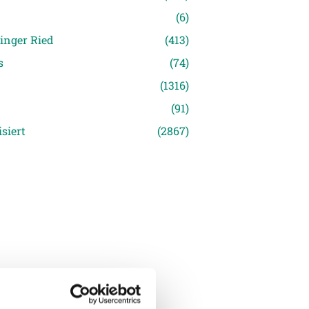
(6)
inger Ried
(413)
s
(74)
(1316)
(91)
siert
(2867)