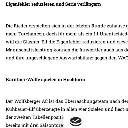
Eigenfehler reduzieren und Serie verlängern
Die Rieder erspielten sich in der letzten Runde zuhau
mehr Torchancen, doch für mehr als ein 1:1 Unentschiede
will die Glasner-Elf die Eigenfehler reduzieren und clev
Mannschaftsleistung können die Innviertler auch aus 
und ihre ungeschlagene Auswärtsbilanz gegen den WAC
Kärntner-Wölfe spielen in Hochform
Der Wolfsberger AC ist das Überraschungsteam nach de
Kühbauer-Elf überzeugte in allen vier Spielen und liegt
der zweiten Tabellenposition. Neuzugang Wernitznig wa
bereits mit drei Saisontoren. Die Kärntner konnten in de