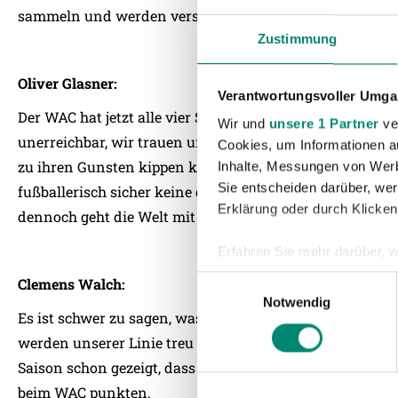
sammeln und werden versuchen vor eigenem Publikum er
Zustimmung
Oliver Glasner:
Verantwortungsvoller Umgan
Der WAC hat jetzt alle vier Spiele gewonnen, hat einen La
Wir und
unsere 1 Partner
ver
unerreichbar, wir trauen uns auch in Kärnten etwas zu. 
Cookies, um Informationen a
zu ihren Gunsten kippen konnten. Wir hoffen, das änd
Inhalte, Messungen von Werb
Sie entscheiden darüber, wer
fußballerisch sicher keine gute Leistung und wir sind a
Erklärung oder durch Klicken
dennoch geht die Welt mit diesem Unentschieden nicht 
Erfahren Sie mehr darüber, w
Einzelheiten
fest.
Einwilligungsauswahl
Clemens Walch:
Notwendig
Wir verwenden Cookies, um I
Es ist schwer zu sagen, was den WAC zurzeit ausmacht, w
und die Zugriffe auf unsere 
werden unserer Linie treu bleiben, offensiv attackieren 
Website an unsere Partner fü
Saison schon gezeigt, dass das gut funktionieren kann. 
möglicherweise mit weiteren
beim WAC punkten.