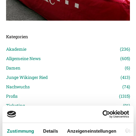
Kategorien
Akademie
(236)
Allgemeine News
(605)
Damen
(6)
Junge Wikinger Ried
(413)
Nachwuchs
(74)
Profis
(1315)
Ticketing
(91)
Unkategorisiert
(2867)
Zustimmung
Details
Anzeigeneinstellungen
Über