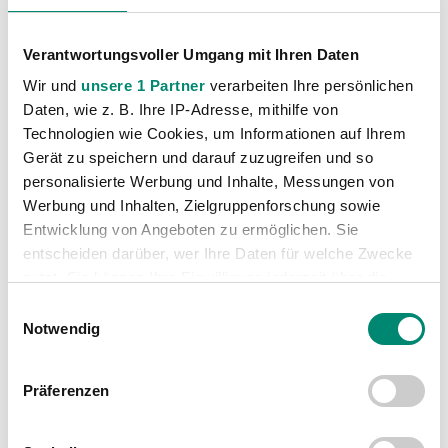
Verantwortungsvoller Umgang mit Ihren Daten
Wir und
unsere 1 Partner
verarbeiten Ihre persönlichen
Daten, wie z. B. Ihre IP-Adresse, mithilfe von
VORIGER NEWSEINTRAG
NÄCHSTER NEWSEINTRAG
Technologien wie Cookies, um Informationen auf Ihrem
Starkes Rieder Aufgebot im U20-WM-Kader
SVR und TSG 1899 Hoffenheim gratulieren dem TSV Utzenaich
Gerät zu speichern und darauf zuzugreifen und so
personalisierte Werbung und Inhalte, Messungen von
Werbung und Inhalten, Zielgruppenforschung sowie
Entwicklung von Angeboten zu ermöglichen. Sie
entscheiden darüber, wer Ihre Daten für welche Zwecke
nutzt. Sie können Ihre Einwilligung jederzeit über die
WEITERE NEWS
Cookie-Erklärung oder durch Klicken auf das Privacy
Einwilligungsauswahl
Trigger Symbol ändern oder widerrufen
Notwendig
Erfahren Sie mehr darüber, wie Ihre persönlichen Daten
Präferenzen
verarbeitet werden, und legen Sie Ihre Präferenzen im
Abschnitt Einzelheiten
fest.