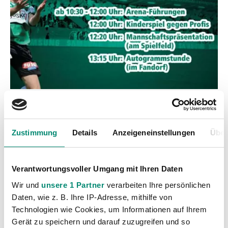
Kategorien
Zustimmung
Details
Anzeigeneinstellungen
Über
Akademie
(236)
Allgemeine News
(606)
Damen
(6)
Verantwortungsvoller Umgang mit Ihren Daten
Junge Wikinger Ried
(413)
Wir und
unsere 1 Partner
verarbeiten Ihre persönlichen
Daten, wie z. B. Ihre IP-Adresse, mithilfe von
Nachwuchs
(74)
Technologien wie Cookies, um Informationen auf Ihrem
Profis
(1316)
Gerät zu speichern und darauf zuzugreifen und so