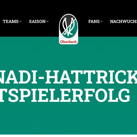
TEAMS
SAISON
FANS
NACHWUCH
ADI-HATTRICK
TSPIELERFOLG