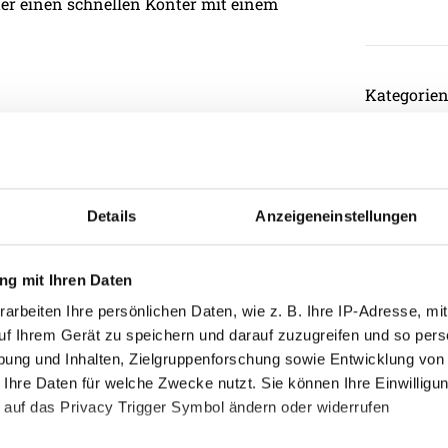
kter einen schnellen Konter mit einem
Kategorie
Akademie
isiert, denn Christian Schilling nahm sich
Allgemein
useher sahen nach dem Ausgleichstreffer
Damen
 auf der einen Seite und auf der anderen
Details
Anzeigeneinstellungen
Junge Wik
rkter-Truppe. In der 33. Minute ließ Patrik
uchte es aus spitzen Winkel – allerdings
Nachwuch
g mit Ihren Daten
machte es Balakiyem Takougnadi (40.)
Profis
arbeiten Ihre persönlichen Daten, wie z. B. Ihre IP-Adresse, mit
mmer versenkte der Togolese den Ball
Ticketing
uf Ihrem Gerät zu speichern und darauf zuzugreifen und so pers
ung und Inhalten, Zielgruppenforschung sowie Entwicklung von
Unkategori
 Ihre Daten für welche Zwecke nutzt. Sie können Ihre Einwilligun
 auf das Privacy Trigger Symbol ändern oder widerrufen
e Rieder – Torschütze war erneut