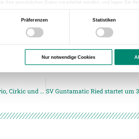
umgartner-Elf hatten die Vöcklamarkter
ie Ihre persönlichen Daten verarbeitet werden, und legen Sie I
 So versuchte es der Regionalligist
ür die SVR-Defensive. Nach rund einer
Präferenzen
Statistiken
nhalte und Anzeigen zu personalisieren, Funktionen für soziale
 seinen Stempel auf, als er zum dritten
Website zu analysieren. Außerdem geben wir Informationen zu I
r soziale Medien, Werbung und Analysen weiter. Unsere Partner
 Daten zusammen, die Sie ihnen bereitgestellt haben oder die s
n.
Nur notwendige Cookies
A
ere zu Speicherdauer und Empfänger entnehmen Sie unserer
Dat
Spielpraxis und Weiterentwicklung für Flavio, Cirkic und Hebesberger