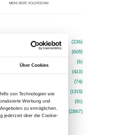
n
(236)
e News
(605)
(6)
Über Cookies
inger Ried
(413)
s
(74)
(1315)
hilfe von Technologien wie
(91)
onalisierte Werbung und
 Angeboten zu ermöglichen.
siert
(2867)
g jederzeit über die Cookie-