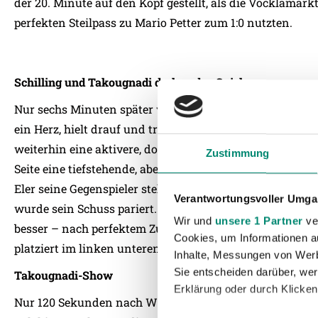
der 20. Minute auf den Kopf gestellt, als die Vöcklamar
perfekten Steilpass zu Mario Petter zum 1:0 nutzten.
Schilling und Takougnadi drehen das Spiel
Nur sechs Minuten später war der Spielstand wieder egal
ein Herz, hielt drauf und traf zum verdienten 1:1. Die Z
weiterhin eine aktivere, dominantere Rieder-Mannschaft
Zustimmung
Seite eine tiefstehende, aber auf konterlauende Vöcklama
Eler seine Gegenspieler stehen, zog nach innen und vers
Verantwortungsvoller Umgan
wurde sein Schuss pariert. Kurz vor der Halbzeitpause 
Wir und
unsere 1 Partner
ver
besser – nach perfektem Zuspiel von Thomas Reifeltsha
Cookies, um Informationen a
platziert im linken unteren Eck.
Inhalte, Messungen von Werb
Sie entscheiden darüber, wer
Takougnadi-Show
Erklärung oder durch Klicken
Nur 120 Sekunden nach Wiederbeginn jubelten erneut di