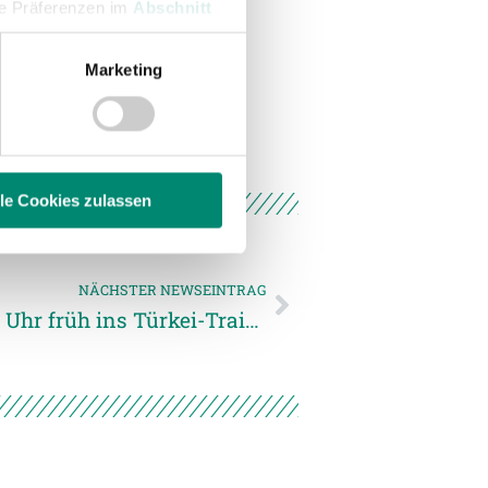
hre Präferenzen im
Abschnitt
Marketing
 Medien anbieten zu können
hrer Verwendung unserer
 führen diese Informationen
ie im Rahmen Ihrer Nutzung
lle Cookies zulassen
enschutzerklärung
.
NÄCHSTER NEWSEINTRAG
SV Guntamatic Ried startet um 3 Uhr früh ins Türkei-Trainingslager