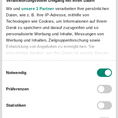
Verantwortungsvoller Umgang mit Ihren Daten
Kategorien
Wir und
unsere 1 Partner
verarbeiten Ihre persönlichen
Akademie
(236)
Daten, wie z. B. Ihre IP-Adresse, mithilfe von
Technologien wie Cookies, um Informationen auf Ihrem
Allgemeine News
(605)
Gerät zu speichern und darauf zuzugreifen und so
Damen
(6)
personalisierte Werbung und Inhalte, Messungen von
Junge Wikinger Ried
(413)
Werbung und Inhalten, Zielgruppenforschung sowie
Entwicklung von Angeboten zu ermöglichen. Sie
Nachwuchs
(74)
entscheiden darüber, wer Ihre Daten für welche Zwecke
Profis
(1315)
nutzt. Sie können Ihre Einwilligung jederzeit über die
Ticketing
(91)
Cookie-Erklärung oder durch Klicken auf das Privacy
Einwilligungsauswahl
Unkategorisiert
(2867)
Trigger Symbol ändern oder widerrufen
Notwendig
Erfahren Sie mehr darüber, wie Ihre persönlichen Daten
Präferenzen
verarbeitet werden, und legen Sie Ihre Präferenzen im
Abschnitt Einzelheiten
fest.
Statistiken
Wir verwenden Cookies, um Inhalte und Anzeigen zu
personalisieren, Funktionen für soziale Medien anbieten