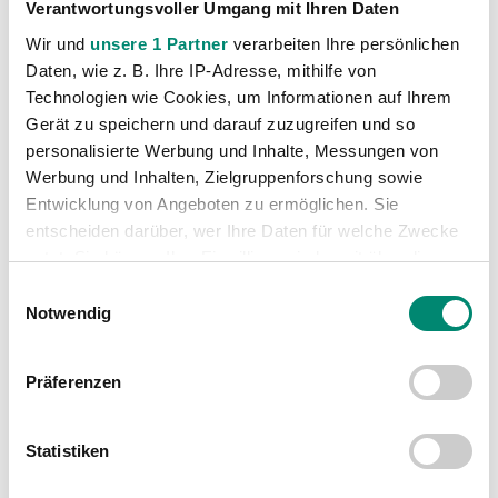
Verantwortungsvoller Umgang mit Ihren Daten
VORIGER NEWSEINTRAG
NÄCHSTER NEWSEINTRAG
Wir und
unsere 1 Partner
verarbeiten Ihre persönlichen
TICKETINFORMATION: SV Josko Ried – Hertha BSC Berlin
Wiener Austria findet gegen Ried kein Mittel
Daten, wie z. B. Ihre IP-Adresse, mithilfe von
Technologien wie Cookies, um Informationen auf Ihrem
Gerät zu speichern und darauf zuzugreifen und so
personalisierte Werbung und Inhalte, Messungen von
Werbung und Inhalten, Zielgruppenforschung sowie
Entwicklung von Angeboten zu ermöglichen. Sie
WEITERE NEWS
entscheiden darüber, wer Ihre Daten für welche Zwecke
nutzt. Sie können Ihre Einwilligung jederzeit über die
Cookie-Erklärung oder durch Klicken auf das Privacy
Einwilligungsauswahl
Trigger Symbol ändern oder widerrufen
Notwendig
Erfahren Sie mehr darüber, wie Ihre persönlichen Daten
Präferenzen
verarbeitet werden, und legen Sie Ihre Präferenzen im
Abschnitt Einzelheiten
fest.
Statistiken
Wir verwenden Cookies, um Inhalte und Anzeigen zu
personalisieren, Funktionen für soziale Medien anbieten