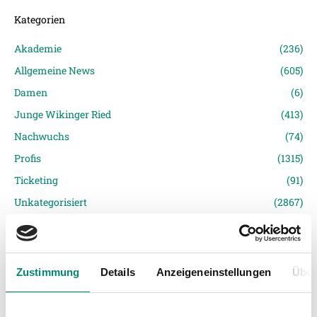
Kategorien
Akademie
(236)
Allgemeine News
(605)
Damen
(6)
Junge Wikinger Ried
(413)
Nachwuchs
(74)
Profis
(1315)
Ticketing
(91)
Unkategorisiert
(2867)
Zustimmung
Details
Anzeigeneinstellungen
Über