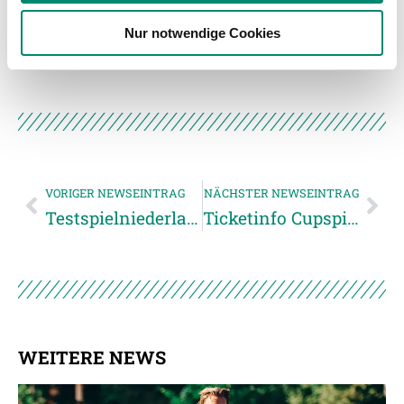
weiteren Daten zusammen, die Sie ihnen bereitgestellt
Unkategorisiert
(2867)
Nur notwendige Cookies
haben oder die sie im Rahmen Ihrer Nutzung der Dienste
gesammelt haben.
Weitere Details, insbesondere zu Speicherdauer und
Empfänger entnehmen Sie unserer
Datenschutzerklärung
.
VORIGER NEWSEINTRAG
NÄCHSTER NEWSEINTRAG
Testspielniederlage gegen Debrecen VSC
Ticketinfo Cupspiel SV Guntamatic Ried gegen SPG Hogo Wels
WEITERE NEWS