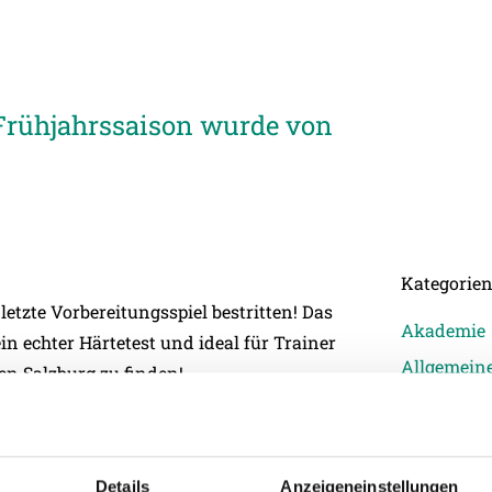
e Frühjahrssaison wurde von
Kategorie
etzte Vorbereitungsspiel bestritten! Das
Akademie
in echter Härtetest und ideal für Trainer
Allgemein
en Salzburg zu finden!
Damen
Junge Wik
Nachwuch
Details
Anzeigeneinstellungen