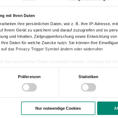
Profis
Ticketing
g mit Ihren Daten
Unkategori
arbeiten Ihre persönlichen Daten, wie z. B. Ihre IP-Adresse, mit
uf Ihrem Gerät zu speichern und darauf zuzugreifen und so pers
ung und Inhalten, Zielgruppenforschung sowie Entwicklung von
 Ihre Daten für welche Zwecke nutzt. Sie können Ihre Einwilligun
 auf das Privacy Trigger Symbol ändern oder widerrufen
ie Ihre persönlichen Daten verarbeitet werden, und legen Sie I
Präferenzen
Statistiken
 sichern!
TESTSPIEL: SV Josko Ried – 
nhalte und Anzeigen zu personalisieren, Funktionen für soziale
Website zu analysieren. Außerdem geben wir Informationen zu I
r soziale Medien, Werbung und Analysen weiter. Unsere Partner
 Daten zusammen, die Sie ihnen bereitgestellt haben oder die s
n.
Nur notwendige Cookies
A