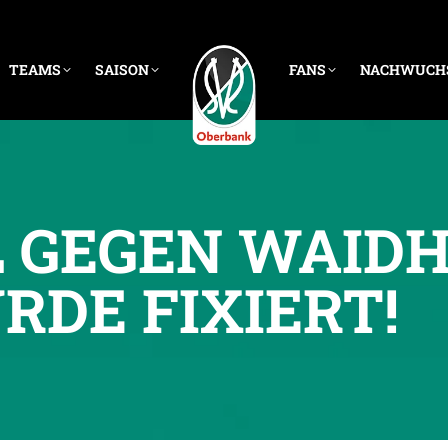
TEAMS
SAISON
FANS
NACHWUCH
L GEGEN WAID
RDE FIXIERT!