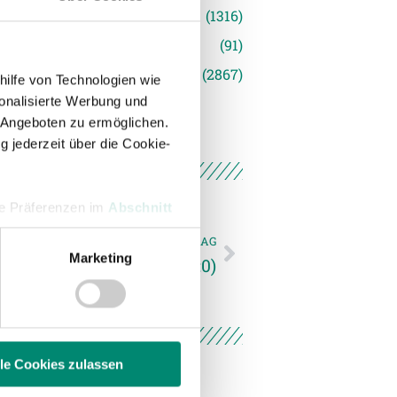
(1316)
(91)
siert
(2867)
hilfe von Technologien wie
onalisierte Werbung und
 Angeboten zu ermöglichen.
g jederzeit über die Cookie-
hre Präferenzen im
Abschnitt
NÄCHSTER NEWSEINTRAG
Marketing
Varteks Varadzin: 1:0 (0:0)
 Medien anbieten zu können
hrer Verwendung unserer
 führen diese Informationen
ie im Rahmen Ihrer Nutzung
lle Cookies zulassen