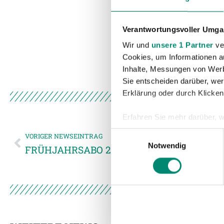
Verantwortungsvoller Umgan
Wir und
unsere 1 Partner
ver
Cookies, um Informationen a
Inhalte, Messungen von Werb
Sie entscheiden darüber, wer
Erklärung oder durch Klicken
Erfahren Sie mehr darüber, w
Einzelheiten
fest.
Einwilligungsauswahl
VORIGER NEWSEINTRAG
Notwendig
FRÜHJAHRSABO 2010 – bis zum Saisonstart
Wir verwenden Cookies, um I
und die Zugriffe auf unsere 
Website an unsere Partner fü
möglicherweise mit weiteren
der Dienste gesammelt habe