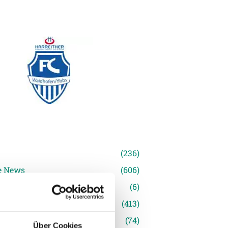
n
(236)
e News
(606)
(6)
inger Ried
(413)
s
(74)
Über Cookies