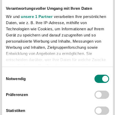
Uhr
Schärding Friedhofsparkplatz 10.30 Uhr
Verantwortungsvoller Umgang mit Ihren Daten
Wels Hauptbahnhof, Reisebusterminal 12.00 Uhr
Wir und
unsere 1 Partner
verarbeiten Ihre persönlichen
Linz Hauptbahnhof, ABC-Stüberl 12.30 Uhr
Daten, wie z. B. Ihre IP-Adresse, mithilfe von
Technologien wie Cookies, um Informationen auf Ihrem
Gerät zu speichern und darauf zuzugreifen und so
Bitte unbedingt immer den Abfahrtsort und
personalisierte Werbung und Inhalte, Messungen von
Abfahrtszeit bekannt geben!
Werbung und Inhalten, Zielgruppenforschung sowie
Entwicklung von Angeboten zu ermöglichen. Sie
entscheiden darüber, wer Ihre Daten für welche Zwecke
nutzt. Sie können Ihre Einwilligung jederzeit über die
Cookie-Erklärung oder durch Klicken auf das Privacy
Einwilligungsauswahl
Trigger Symbol ändern oder widerrufen
Notwendig
Erfahren Sie mehr darüber, wie Ihre persönlichen Daten
Präferenzen
verarbeitet werden, und legen Sie Ihre Präferenzen im
Abschnitt Einzelheiten
fest.
Statistiken