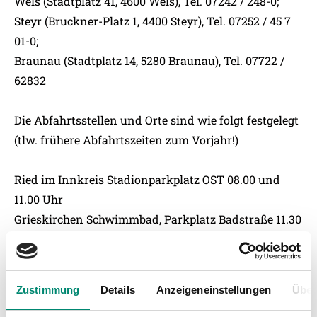
Wels (Stadtplatz 41, 4600 Wels), Tel. 07242 / 248-0;
Steyr (Bruckner-Platz 1, 4400 Steyr), Tel. 07252 / 45 7
01-0;
Braunau (Stadtplatz 14, 5280 Braunau), Tel. 07722 /
62832
Die Abfahrtsstellen und Orte sind wie folgt festgelegt
(tlw. frühere Abfahrtszeiten zum Vorjahr!)
Ried im Innkreis Stadionparkplatz OST 08.00 und
11.00 Uhr
Grieskirchen Schwimmbad, Parkplatz Badstraße 11.30
Uhr
Braunau Parkplatz Festwiese, K.-Meindl-Straße 10.30
Uhr
Zustimmung
Details
Anzeigeneinstellungen
Über
Vöcklabruck Hauptbahnhof, Reisebusterminal 11.00