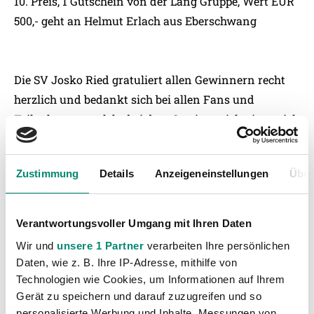
10. Preis, 1 Gutschein von der Lang Gruppe, Wert EUR
500,- geht an Helmut Erlach aus Eberschwang
Die SV Josko Ried gratuliert allen Gewinnern recht
herzlich und bedankt sich bei allen Fans und
Teilnehmern, welche bei dem Gewinnspiel mitgespielt
haben. Der Dank gilt auch den Sponsoren für die
Bereitstellung der Sachpreise. Alle Gewinner werden
Zustimmung
Details
Anzeigeneinstellungen
Über
schriftlich verständigt. Der Rechtsweg ist
ausgeschlossen.
Verantwortungsvoller Umgang mit Ihren Daten
Wir und
unsere 1 Partner
verarbeiten Ihre persönlichen
Daten, wie z. B. Ihre IP-Adresse, mithilfe von
Technologien wie Cookies, um Informationen auf Ihrem
Gerät zu speichern und darauf zuzugreifen und so
personalisierte Werbung und Inhalte, Messungen von