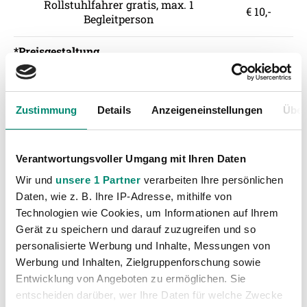
Rollstuhlfahrer gratis, max. 1
€ 10,-
Begleitperson
*Preisgestaltung
Die angeführten Preise sind Bruttopreise
(einschließlich 13% MWSt)
Zustimmung
Details
Anzeigeneinstellungen
Über
*Info Vorverkaufspreise:
Der Vorverkauspreis ist gültig bis 24 Stunden vor
Verantwortungsvoller Umgang mit Ihren Daten
Spielbeginn sowie auf online Tickets bis 10 Minuten
Wir und
unsere 1 Partner
verarbeiten Ihre persönlichen
vor Spielbeginn. Sektor M für Abos nicht verfügbar.
Daten, wie z. B. Ihre IP-Adresse, mithilfe von
Technologien wie Cookies, um Informationen auf Ihrem
*Vorverkaufsstellen:
Geschäftsstelle SV Ried
Gerät zu speichern und darauf zuzugreifen und so
personalisierte Werbung und Inhalte, Messungen von
Werbung und Inhalten, Zielgruppenforschung sowie
*Anspruch auf Ermäßigung:
Entwicklung von Angeboten zu ermöglichen. Sie
Studenten, Präsenz-und Zivildiener, Lehrlinge,
entscheiden darüber, wer Ihre Daten für welche Zwecke
Pensionisten (jeweils nur mit gültigem Ausweis!)