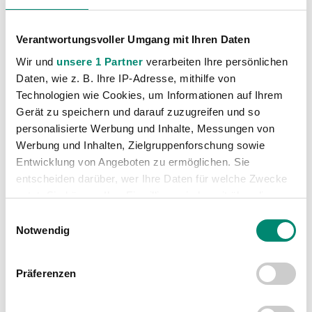
vor Schluss hatte Valentin Akrap den Ausgleich auf
dem Fuß, sein Schuss aus aussichtsreicher Position
Verantwortungsvoller Umgang mit Ihren Daten
ging aber knapp über die Querlatte. Somit blieb es
Wir und
unsere 1 Partner
verarbeiten Ihre persönlichen
beim 2:1 für die AKA Flyeralarm Admira.
Daten, wie z. B. Ihre IP-Adresse, mithilfe von
Technologien wie Cookies, um Informationen auf Ihrem
Gerät zu speichern und darauf zuzugreifen und so
personalisierte Werbung und Inhalte, Messungen von
Werbung und Inhalten, Zielgruppenforschung sowie
Entwicklung von Angeboten zu ermöglichen. Sie
entscheiden darüber, wer Ihre Daten für welche Zwecke
nutzt. Sie können Ihre Einwilligung jederzeit über die
Cookie-Erklärung oder durch Klicken auf das Privacy
Einwilligungsauswahl
Trigger Symbol ändern oder widerrufen
Notwendig
Erfahren Sie mehr darüber, wie Ihre persönlichen Daten
Präferenzen
verarbeitet werden, und legen Sie Ihre Präferenzen im
Abschnitt Einzelheiten
fest.