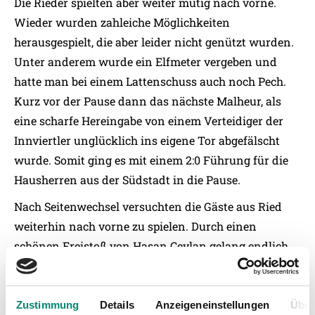
Die Rieder spielten aber weiter mutig nach vorne.
Wieder wurden zahleiche Möglichkeiten
herausgespielt, die aber leider nicht genützt wurden.
Unter anderem wurde ein Elfmeter vergeben und
hatte man bei einem Lattenschuss auch noch Pech.
Kurz vor der Pause dann das nächste Malheur, als
eine scharfe Hereingabe von einem Verteidiger der
Innviertler unglücklich ins eigene Tor abgefälscht
wurde. Somit ging es mit einem 2:0 Führung für die
Hausherren aus der Südstadt in die Pause.
Nach Seitenwechsel versuchten die Gäste aus Ried
weiterhin nach vorne zu spielen. Durch einen
schönen Freistoß von Hasan Ceylan gelang endlich
der Anschlusstreffer. In der Schlussphase drängte die
tapfer kämpfenden Rieder auf den Ausgleich und die
Heimelf kam kaum mehr über die eigene Hälfte. Kurz
Zustimmung
Details
Anzeigeneinstellungen
Über