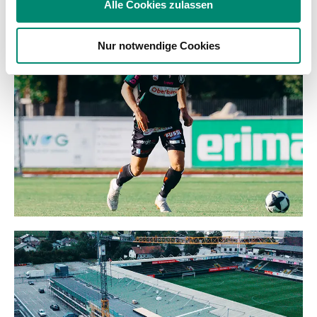
WEITERE NEWS
Alle Cookies zulassen
Partner führen diese Informationen möglicherweise mit
weiteren Daten zusammen, die Sie ihnen bereitgestellt
Nur notwendige Cookies
haben oder die sie im Rahmen Ihrer Nutzung der Dienste
gesammelt haben.
Weitere Details, insbesondere zu Speicherdauer und
Empfänger entnehmen Sie unserer
Datenschutzerklärung
.