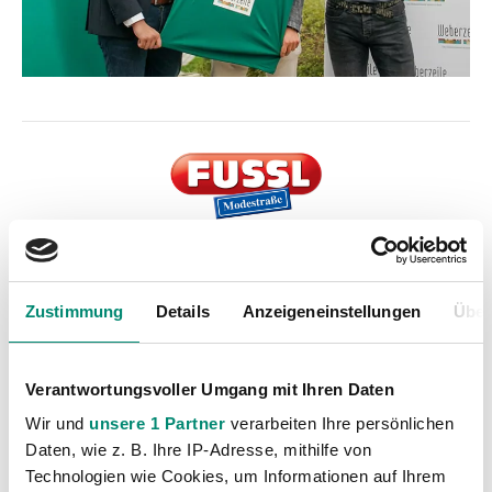
Kategorien
Zustimmung
Details
Anzeigeneinstellungen
Über
Akademie
(236)
Allgemeine News
(606)
Verantwortungsvoller Umgang mit Ihren Daten
Damen
(6)
Wir und
unsere 1 Partner
verarbeiten Ihre persönlichen
Junge Wikinger Ried
(413)
Daten, wie z. B. Ihre IP-Adresse, mithilfe von
Technologien wie Cookies, um Informationen auf Ihrem
Nachwuchs
(74)