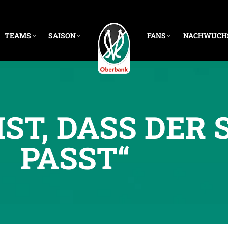
TEAMS
SAISON
FANS
NACHWUCH
IST, DASS DER
PASST“