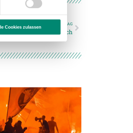
hrer Verwendung unserer
 führen diese Informationen
ie im Rahmen Ihrer Nutzung
NÄCHSTER NEWSEINTRAG
lle Cookies zulassen
ußballcamp in Senftenbach
enschutzerklärung
.