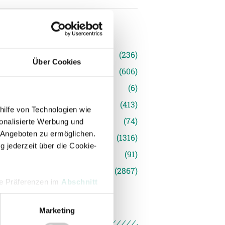
n
(236)
Über Cookies
e News
(606)
(6)
inger Ried
(413)
hilfe von Technologien wie
s
(74)
onalisierte Werbung und
 Angeboten zu ermöglichen.
(1316)
g jederzeit über die Cookie-
(91)
siert
(2867)
hre Präferenzen im
Abschnitt
Marketing
 Medien anbieten zu können