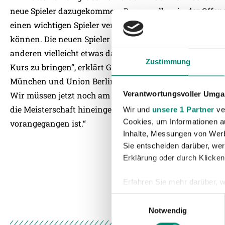
neue Spieler dazugekommen. Das vor allem in der Offens
einen wichtigen Spieler verloren. Dafür mit Stefan Nutz 
können. Die neuen Spieler gilt es jetzt zu integrieren. D
anderen vielleicht etwas dauern. Wir werden versuchen
Zustimmung
Kurs zu bringen“, erklärt Gerald Baumgartner. „Mit den 
München und Union Berlin war ich nicht zufrieden. An
Verantwortungsvoller Umgan
Wir müssen jetzt noch am Feintuning unseres Spielsystems
die Meisterschaft hineingeht. Ich bin aber zufrieden mi
Wir und
unsere 1 Partner
ver
Cookies, um Informationen a
vorangegangen ist.“
Inhalte, Messungen von Werb
Sie entscheiden darüber, wer
Erklärung oder durch Klicken
Erfahren Sie mehr darüber, w
Einzelheiten
fest.
Einwilligungsauswahl
Notwendig
Wir verwenden Cookies, um I