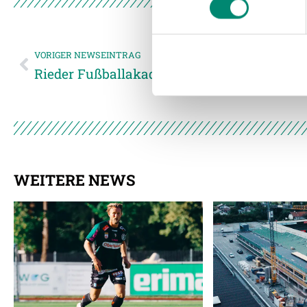
und die Zugriffe auf unsere 
Website an unsere Partner fü
möglicherweise mit weiteren
VORIGER NEWSEINTRAG
der Dienste gesammelt habe
Rieder Fußballakademie feierte Saisonabsc
Weitere Details, insbesond
WEITERE NEWS