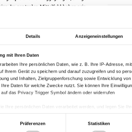
ive. Im zentralen Mittelfeld haben wir
einen sehr erfahrenen Spieler holen
Kategorie
as wird bei einem schneller gehen und bei
, die Mannschaft schnellstmöglich auf
Akademie
Details
Anzeigeneinstellungen
ersten beiden Halbzeiten gegen 1860
Allgemein
sonsten war die Vorbereitung in Ordnung.
Damen
g mit Ihren Daten
 arbeiten. Das ist ein Prozess, der bis in
Junge Wik
t dem, was in der Vorbereitung
arbeiten Ihre persönlichen Daten, wie z. B. Ihre IP-Adresse, mit
Nachwuch
uf Ihrem Gerät zu speichern und darauf zuzugreifen und so pers
ung und Inhalten, Zielgruppenforschung sowie Entwicklung von
Profis
 Ihre Daten für welche Zwecke nutzt. Sie können Ihre Einwilligun
Ticketing
 auf das Privacy Trigger Symbol ändern oder widerrufen
Unkategori
ie Ihre persönlichen Daten verarbeitet werden, und legen Sie I
Präferenzen
Statistiken
nhalte und Anzeigen zu personalisieren, Funktionen für soziale