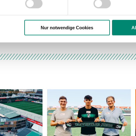
Website zu analysieren. Außerdem geben wir Informationen zu I
r soziale Medien, Werbung und Analysen weiter. Unsere Partner
 Daten zusammen, die Sie ihnen bereitgestellt haben oder die s
n.
Nur notwendige Cookies
A
hluss
SV Ried Kicker besuchten F
ere zu Speicherdauer und Empfänger entnehmen Sie unserer
Dat