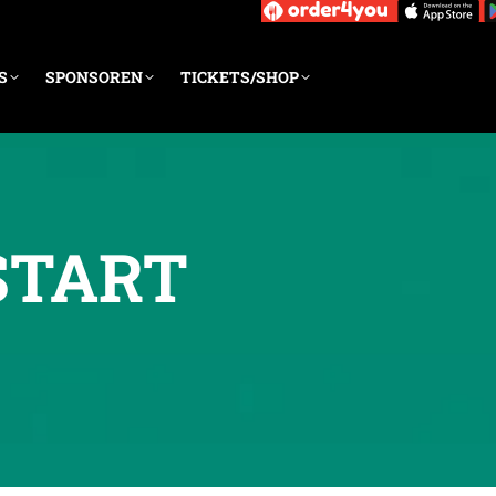
S
SPONSOREN
TICKETS/SHOP
 START