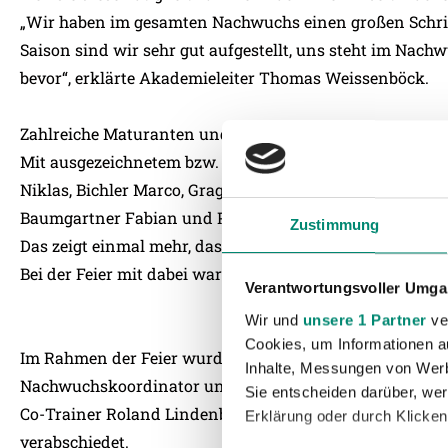
„Wir haben im gesamten Nachwuchs einen großen Schrit
Saison sind wir sehr gut aufgestellt, uns steht im Nach
bevor“, erklärte Akademieleiter Thomas Weissenböck.
Zahlreiche Maturanten und Schüler der Sport-HAK wurde
Mit ausgezeichnetem bzw. gutem Erfolg schlossen Brand
Niklas, Bichler Marco, Gragger Matthias, Dallhammer Ale
Baumgartner Fabian und Pointner Julian ab.
Zustimmung
Das zeigt einmal mehr, dass die duale Ausbildungsschien
Bei der Feier mit dabei war auch Direktor Mag. Hubert 
Verantwortungsvoller Umgan
Wir und
unsere 1 Partner
ver
Cookies, um Informationen a
Im Rahmen der Feier wurden verdiente Mitarbeiter vera
Inhalte, Messungen von Werb
Nachwuchskoordinator und Akademietrainer verabschi
Sie entscheiden darüber, wer
Co-Trainer Roland Lindenbauer und Junge Wikinger Co-
Erklärung oder durch Klicken
verabschiedet.