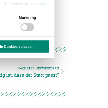
hre Präferenzen im
Abschnitt
Marketing
 Medien anbieten zu können
hrer Verwendung unserer
 führen diese Informationen
ie im Rahmen Ihrer Nutzung
lle Cookies zulassen
enschutzerklärung
.
NÄCHSTER NEWSEINTRAG
ig ist, dass der Start passt“