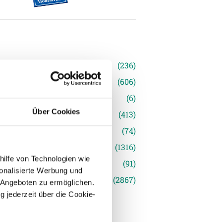
n
(236)
e News
(606)
(6)
Über Cookies
inger Ried
(413)
s
(74)
(1316)
hilfe von Technologien wie
(91)
onalisierte Werbung und
siert
(2867)
 Angeboten zu ermöglichen.
g jederzeit über die Cookie-