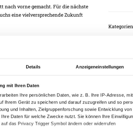
t nach vorne gemacht. Für die nächste
wuchs eine vielversprechende Zukunft
Kategorie
Akademie
n für ihre schulischen Leistungen geehrt.
ner Kevin, Schwaiger Valentin, Aigner
Allgemein
xander, Angleitner Christoph,
Damen
Details
Anzeigeneinstellungen
Junge Wik
e vorbildlich gelebt und umgesetzt wird.
Nachwuch
Wiesinger von der HAK Ried.
g mit Ihren Daten
Profis
arbeiten Ihre persönlichen Daten, wie z. B. Ihre IP-Adresse, mit
Ticketing
uf Ihrem Gerät zu speichern und darauf zuzugreifen und so pers
bschiedet: Stephan Hellwagner wurde als
Unkategori
ung und Inhalten, Zielgruppenforschung sowie Entwicklung von
edet. Masseurin Magdalena Braun, U12A
 Ihre Daten für welche Zwecke nutzt. Sie können Ihre Einwilligun
Trainer Kevin Kofler wurden ebenfalls
 auf das Privacy Trigger Symbol ändern oder widerrufen