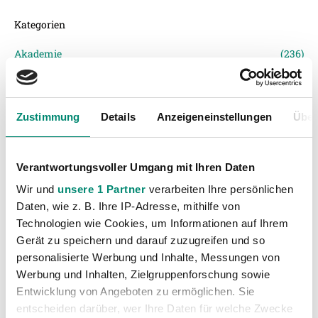
Kategorien
Akademie
(236)
Allgemeine News
(606)
Damen
(6)
Zustimmung
Details
Anzeigeneinstellungen
Über
Junge Wikinger Ried
(413)
Nachwuchs
(74)
Profis
(1317)
Verantwortungsvoller Umgang mit Ihren Daten
Ticketing
(91)
Wir und
unsere 1 Partner
verarbeiten Ihre persönlichen
Daten, wie z. B. Ihre IP-Adresse, mithilfe von
Unkategorisiert
(2867)
Technologien wie Cookies, um Informationen auf Ihrem
Gerät zu speichern und darauf zuzugreifen und so
personalisierte Werbung und Inhalte, Messungen von
Werbung und Inhalten, Zielgruppenforschung sowie
Entwicklung von Angeboten zu ermöglichen. Sie
entscheiden darüber, wer Ihre Daten für welche Zwecke