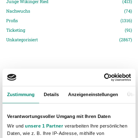
Junge Wikinger Ried
(413)
Nachwuchs
(74)
Profis
(1316)
Ticketing
(91)
Unkategorisiert
(2867)
Zustimmung
Details
Anzeigeneinstellungen
Über
VORIGER NEWSEINTRAG
NÄCHSTER NEWSEINTRAG
Alle Stimmen zum Spiel
Marcel Ziegl verlängert bei der SV Guntamatic Ried
Verantwortungsvoller Umgang mit Ihren Daten
Wir und
unsere 1 Partner
verarbeiten Ihre persönlichen
Daten, wie z. B. Ihre IP-Adresse, mithilfe von