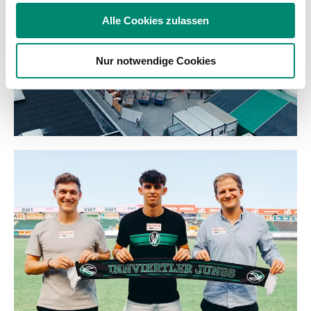
soziale Medien, Werbung und Analysen weiter. Unsere
Alle Cookies zulassen
Partner führen diese Informationen möglicherweise mit
weiteren Daten zusammen, die Sie ihnen bereitgestellt
Nur notwendige Cookies
haben oder die sie im Rahmen Ihrer Nutzung der Dienste
gesammelt haben.
Weitere Details, insbesondere zu Speicherdauer und
Empfänger entnehmen Sie unserer
Datenschutzerklärung
.