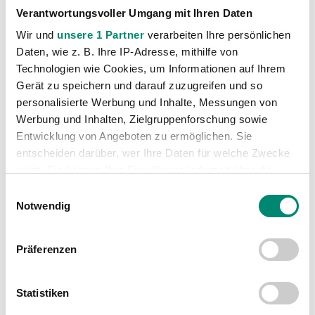
Verantwortungsvoller Umgang mit Ihren Daten
Kategorien
Wir und
unsere 1 Partner
verarbeiten Ihre persönlichen
Daten, wie z. B. Ihre IP-Adresse, mithilfe von
Akademie
(236)
Technologien wie Cookies, um Informationen auf Ihrem
Allgemeine News
(606)
Gerät zu speichern und darauf zuzugreifen und so
personalisierte Werbung und Inhalte, Messungen von
Damen
(6)
Werbung und Inhalten, Zielgruppenforschung sowie
Junge Wikinger Ried
(413)
Entwicklung von Angeboten zu ermöglichen. Sie
Nachwuchs
(74)
entscheiden darüber, wer Ihre Daten für welche Zwecke
nutzt. Sie können Ihre Einwilligung jederzeit über die
Profis
(1316)
Cookie-Erklärung oder durch Klicken auf das Privacy
Einwilligungsauswahl
Ticketing
(91)
Trigger Symbol ändern oder widerrufen
Notwendig
Unkategorisiert
(2867)
Erfahren Sie mehr darüber, wie Ihre persönlichen Daten
Präferenzen
verarbeitet werden, und legen Sie Ihre Präferenzen im
Abschnitt Einzelheiten
fest.
Statistiken
Wir verwenden Cookies, um Inhalte und Anzeigen zu