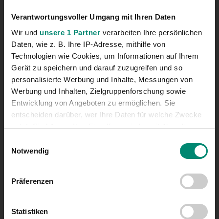
Geburtsdatum:
20.08.2005
Verantwortungsvoller Umgang mit Ihren Daten
Familienstand:
Ledig
Wir und
unsere 1 Partner
verarbeiten Ihre persönlichen
Grösse:
182 cm
Daten, wie z. B. Ihre IP-Adresse, mithilfe von
Wikinger seit:
2026
Technologien wie Cookies, um Informationen auf Ihrem
Position:
Mittelfeld
Gerät zu speichern und darauf zuzugreifen und so
Sternzeichen:
Löwe
personalisierte Werbung und Inhalte, Messungen von
Werbung und Inhalten, Zielgruppenforschung sowie
Bisherige Vereine:
Coventry U18
Entwicklung von Angeboten zu ermöglichen. Sie
- U21,
entscheiden darüber, wer Ihre Daten für welche Zwecke
Floridsdorfer
nutzt. Sie können Ihre Einwilligung jederzeit über die
AC
Cookie-Erklärung oder durch Klicken auf das Privacy
Einwilligungsauswahl
Trigger Symbol ändern oder widerrufen
Notwendig
Statistik
Aktuelle
Alle
Erfahren Sie mehr darüber, wie Ihre persönlichen Daten
Spiele
1
8
Präferenzen
verarbeitet werden, und legen Sie Ihre Präferenzen im
Einsatzminuten
74
252
Abschnitt Einzelheiten
fest.
Tore
0
0
Statistiken
Gelbe Karten
0
1