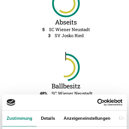
Abseits
5
SC Wiener Neustadt
3
SV Josko Ried
Ballbesitz
48%
SC Wiener Neustadt
52%
SV Josko Ried
Zustimmung
Details
Anzeigeneinstellungen
Über