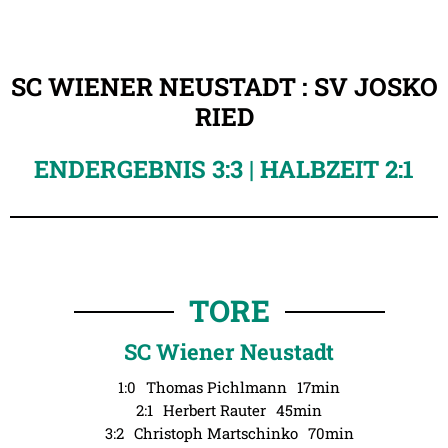
SC WIENER NEUSTADT : SV JOSKO
RIED
ENDERGEBNIS 3:3 | HALBZEIT 2:1
TORE
SC Wiener Neustadt
1:0
Thomas Pichlmann
17min
2:1
Herbert Rauter
45min
3:2
Christoph Martschinko
70min