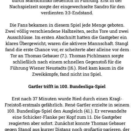
durch Martschinko neuerlich in Führung. Erst in der
Nachspielzeit sorgte der eingewechselte Sandro für den
verdienten 3:3-Endstand.
Die Fans bekamen in diesem Spiel jede Menge geboten.
Zwei völlig verschiendene Halbzeiten, sechs Tore und zwei
Ausschlüsse. Im ersten Abschnitt hatten die Gastgeber ein
klares Übergewicht, waren die aktivere Mannschaft. Stangl
fand die erste Chance vor, er scheiterte aber alleine vor dem
Tor an Thomas Gebauer (7.). Thomas Pichlmann sorgte
schließlich nach einem schnellen Gegenstoß für die
Führung Wiener Neustadts (16.). Ried kam kaum in die
Zweikämpfe, fand nicht ins Spiel.
Gartler trifft in 100. Bundesliga-Spiel
Erst nach 37 Minuten wurde Ried durch einen Kragl-
Freistoß erstmals gefährlich. René Gartler erzielte in seinem
100. Bundesliga-Spiel den Ausgleich (41.). Er verwandelte
eine Schicker-Flanke per Kopf zum 1:1. Die Gastgeber
reagierten aber sofort. Zunächst konnte Thomas Gebauer
gegen Stangl aus kurzer Distanz noch großartig parieren, der