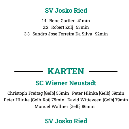
SV Josko Ried
1:1
Rene Gartler
41min
2:2
Robert Zulj
53min
3:3
Sandro Jose Ferreira Da Silva
92min
KARTEN
SC Wiener Neustadt
Christoph Freitag [Gelb] 55min
Peter Hlinka [Gelb] 59min
Peter Hlinka [Gelb-Rot] 75min
David Witteveen [Gelb] 79min
Manuel Wallner [Gelb] 86min
SV Josko Ried