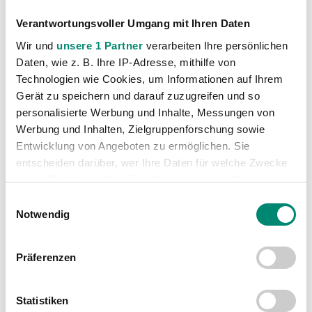
Verantwortungsvoller Umgang mit Ihren Daten
Wir und
unsere 1 Partner
verarbeiten Ihre persönlichen
Pässe
Daten, wie z. B. Ihre IP-Adresse, mithilfe von
79%%
SC Wiener Neustadt
Technologien wie Cookies, um Informationen auf Ihrem
81%%
SV Josko Ried
Gerät zu speichern und darauf zuzugreifen und so
personalisierte Werbung und Inhalte, Messungen von
Werbung und Inhalten, Zielgruppenforschung sowie
Entwicklung von Angeboten zu ermöglichen. Sie
entscheiden darüber, wer Ihre Daten für welche Zwecke
nutzt. Sie können Ihre Einwilligung jederzeit über die
Cookie-Erklärung oder durch Klicken auf das Privacy
Einwilligungsauswahl
Flanken
Trigger Symbol ändern oder widerrufen
Notwendig
16
SC Wiener Neustadt
20
SV Josko Ried
Erfahren Sie mehr darüber, wie Ihre persönlichen Daten
Präferenzen
verarbeitet werden, und legen Sie Ihre Präferenzen im
Abschnitt Einzelheiten
fest.
Statistiken