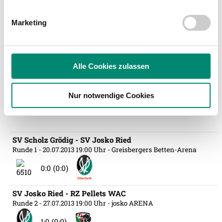
Wir verwenden Cookies, um Inhalte und Anzeigen zu
personalisieren, Funktionen für soziale Medien anbieten
Marketing
zu können und die Zugriffe auf unsere Website zu
Fouls
analysieren. Außerdem geben wir Informationen zu Ihrer
15
SC Wiener Neustadt
Verwendung unserer Website an unsere Partner für
16
SV Josko Ried
soziale Medien, Werbung und Analysen weiter. Unsere
Alle Cookies zulassen
Partner führen diese Informationen möglicherweise mit
weiteren Daten zusammen, die Sie ihnen bereitgestellt
Nur notwendige Cookies
haben oder die sie im Rahmen Ihrer Nutzung der Dienste
ARCHIV SPIELBERICHTE
gesammelt haben.
SV Scholz Grödig - SV Josko Ried
Weitere Details, insbesondere zu Speicherdauer und
Runde 1
- 20.07.2013 19:00 Uhr
- Greisbergers Betten-Arena
Empfänger entnehmen Sie unserer
Datenschutzerklärung
.
0:0 (0:0)
SV Josko Ried - RZ Pellets WAC
Runde 2
- 27.07.2013 19:00 Uhr
- josko ARENA
1:0 (0:0)