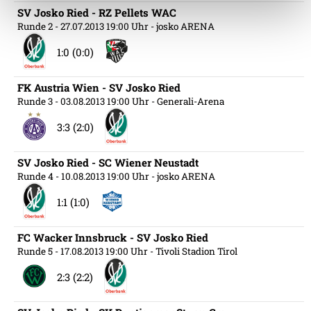
SV Josko Ried - RZ Pellets WAC
Runde 2
- 27.07.2013 19:00 Uhr
- josko ARENA
Weitere Details, insbesondere zu Speicherdauer und
Empfänger entnehmen Sie unserer
1:0 (0:0)
Datenschutzerklärung
.
FK Austria Wien - SV Josko Ried
Runde 3
- 03.08.2013 19:00 Uhr
- Generali-Arena
3:3 (2:0)
SV Josko Ried - SC Wiener Neustadt
Runde 4
- 10.08.2013 19:00 Uhr
- josko ARENA
1:1 (1:0)
FC Wacker Innsbruck - SV Josko Ried
Runde 5
- 17.08.2013 19:00 Uhr
- Tivoli Stadion Tirol
2:3 (2:2)