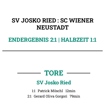
SV JOSKO RIED : SC WIENER
NEUSTADT
ENDERGEBNIS 2:1 | HALBZEIT 1:1
TORE
SV Josko Ried
1:1
Patrick Möschl
12min
2:1
Gerard Oliva Gorgori
79min