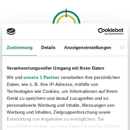
Pässe
Zustimmung
Details
Anzeigeneinstellungen
Über
79%%
SV Josko Ried
61%%
SC Wiener Neustadt
Verantwortungsvoller Umgang mit Ihren Daten
Wir und
unsere 1 Partner
verarbeiten Ihre persönlichen
Daten, wie z. B. Ihre IP-Adresse, mithilfe von
Technologien wie Cookies, um Informationen auf Ihrem
Gerät zu speichern und darauf zuzugreifen und so
personalisierte Werbung und Inhalte, Messungen von
Flanken
Werbung und Inhalten, Zielgruppenforschung sowie
14
SV Josko Ried
Entwicklung von Angeboten zu ermöglichen. Sie
12
SC Wiener Neustadt
entscheiden darüber, wer Ihre Daten für welche Zwecke