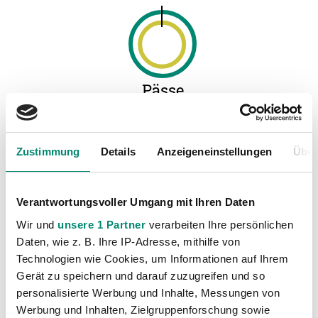
Pässe
74%%
SK Rapid Wien
57%%
SV Guntamatic Ried
Zustimmung
Details
Anzeigeneinstellungen
Über
Verantwortungsvoller Umgang mit Ihren Daten
Wir und
unsere 1 Partner
verarbeiten Ihre persönlichen
Daten, wie z. B. Ihre IP-Adresse, mithilfe von
Flanken
Technologien wie Cookies, um Informationen auf Ihrem
9
SK Rapid Wien
Gerät zu speichern und darauf zuzugreifen und so
10
SV Guntamatic Ried
personalisierte Werbung und Inhalte, Messungen von
Werbung und Inhalten, Zielgruppenforschung sowie