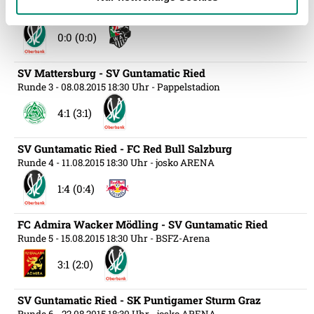
Runde 2
- 02.08.2015 16:30 Uhr
- josko ARENA
gesammelt haben.
0:0 (0:0)
Weitere Details, insbesondere zu Speicherdauer und
SV Mattersburg - SV Guntamatic Ried
Empfänger entnehmen Sie unserer
Runde 3
- 08.08.2015 18:30 Uhr
- Pappelstadion
Datenschutzerklärung
.
4:1 (3:1)
SV Guntamatic Ried - FC Red Bull Salzburg
Runde 4
- 11.08.2015 18:30 Uhr
- josko ARENA
1:4 (0:4)
FC Admira Wacker Mödling - SV Guntamatic Ried
Runde 5
- 15.08.2015 18:30 Uhr
- BSFZ-Arena
3:1 (2:0)
SV Guntamatic Ried - SK Puntigamer Sturm Graz