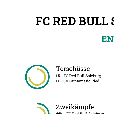
FC RED BULL
EN
Torschüsse
15
FC Red Bull Salzburg
11
SV Guntamatic Ried
Zweikämpfe
46%
FC Red Bull Salzburg