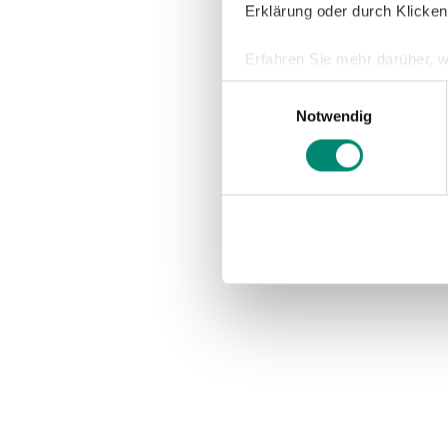
Erklärung oder durch Klicken
Erfahren Sie mehr darüber, w
Einzelheiten
fest.
Einwilligungsauswahl
Notwendig
Wir verwenden Cookies, um I
und die Zugriffe auf unsere 
Website an unsere Partner fü
möglicherweise mit weiteren
der Dienste gesammelt habe
Weitere Details, insbesond