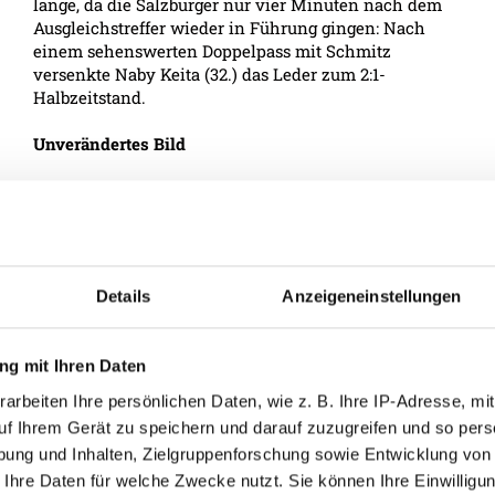
lange, da die Salzburger nur vier Minuten nach dem
Ausgleichstreffer wieder in Führung gingen: Nach
einem sehenswerten Doppelpass mit Schmitz
versenkte Naby Keita (32.) das Leder zum 2:1-
Halbzeitstand.
Unverändertes Bild
Die Salzburger wollten nicht denselben Fehler noch
einmal machen und blieben in den
Anfangsminuten der zweiten Hälfte am Drücker. Die
Mozartstädter starteten einen Angriff nach dem
anderen, jedoch ließ die Ried-Defensive nichts zu.
Details
Anzeigeneinstellungen
Rieder werden mutiger
g mit Ihren Daten
Nach rund einer Stunde wurden die Wikinger
wieder aktiver. Sie öffneten das Bollwerk und
arbeiten Ihre persönlichen Daten, wie z. B. Ihre IP-Adresse, mit
versuchten nun vermehrt nach vorne zu spielen,
uf Ihrem Gerät zu speichern und darauf zuzugreifen und so pers
um den Ausgleich noch zu erzielen. Zuerst
ung und Inhalten, Zielgruppenforschung sowie Entwicklung von
versuchte es der eingewechselte Thomas Murg (68.)
 Ihre Daten für welche Zwecke nutzt. Sie können Ihre Einwilligun
aus rund 18 Metern und nur drei Minuten später