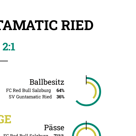
TAMATIC RIED
2:1
Ballbesitz
FC Red Bull Salzburg
64%
SV Guntamatic Ried
36%
GE
Pässe
FC Red Bull Salzburg
71%%