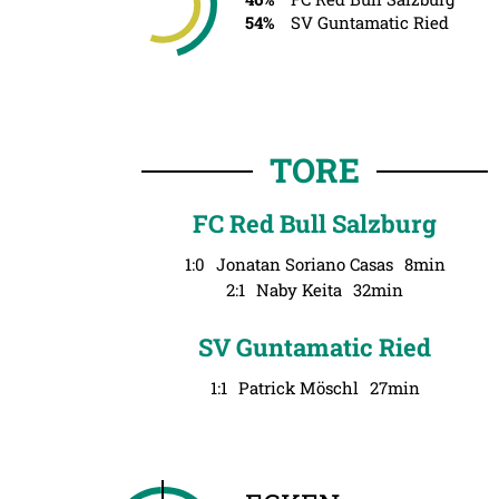
54%
SV Guntamatic Ried
TORE
FC Red Bull Salzburg
1:0
Jonatan Soriano Casas
8min
2:1
Naby Keita
32min
SV Guntamatic Ried
1:1
Patrick Möschl
27min