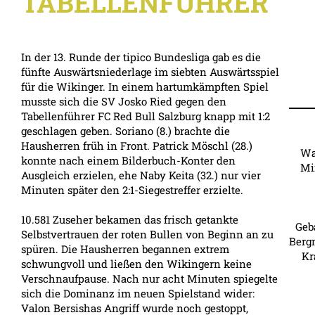
TABELLENFÜHRER
In der 13. Runde der tipico Bundesliga gab es die
fünfte Auswärtsniederlage im siebten Auswärtsspiel
für die Wikinger. In einem hartumkämpften Spiel
musste sich die SV Josko Ried gegen den
Tabellenführer FC Red Bull Salzburg knapp mit 1:2
geschlagen geben. Soriano (8.) brachte die
Hausherren früh in Front. Patrick Möschl (28.)
Wa
konnte nach einem Bilderbuch-Konter den
Mi
Ausgleich erzielen, ehe Naby Keita (32.) nur vier
Minuten später den 2:1-Siegestreffer erzielte.
10.581 Zuseher bekamen das frisch getankte
Geb
Selbstvertrauen der roten Bullen von Beginn an zu
Bergm
spüren. Die Hausherren begannen extrem
Kr
schwungvoll und ließen den Wikingern keine
Verschnaufpause. Nach nur acht Minuten spiegelte
sich die Dominanz im neuen Spielstand wider:
Valon Bersishas Angriff wurde noch gestoppt,