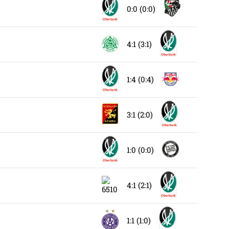
0:0 (0:0)
4:1 (3:1)
1:4 (0:4)
3:1 (2:0)
1:0 (0:0)
4:1 (2:1)
1:1 (1:0)