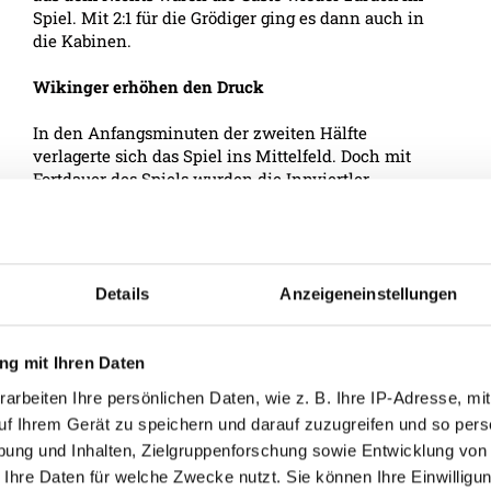
Spiel. Mit 2:1 für die Grödiger ging es dann auch in
die Kabinen.
Wikinger erhöhen den Druck
In den Anfangsminuten der zweiten Hälfte
verlagerte sich das Spiel ins Mittelfeld. Doch mit
Fortdauer des Spiels wurden die Innviertler
offensiver und somit öffneten sich Räume für die
Hausherren. Die Grödiger versuchten mit schnell
vorgetragenen Kontern die Partie zu entscheiden,
doch die Ried-Abwehr war in der zweiten Hälfte
viel kompakter. Nach rund einer Stunde hätte
Details
Anzeigeneinstellungen
beinahe der Grödig-Goalie Schlager den Innviertlern
mit einem katastrophalen Fehler Schützenhilfe
geleistet. Ein abgefälschter Schuss von Manuel
g mit Ihren Daten
Gavilan ließ der Schlussmann durch die Hände
arbeiten Ihre persönlichen Daten, wie z. B. Ihre IP-Adresse, mit
rutschen, jedoch konnte er ihn gerade noch auf der
uf Ihrem Gerät zu speichern und darauf zuzugreifen und so pers
Linie klären.
ung und Inhalten, Zielgruppenforschung sowie Entwicklung von
Bernd Gschweidl mit der Entscheidung
 Ihre Daten für welche Zwecke nutzt. Sie können Ihre Einwilligun