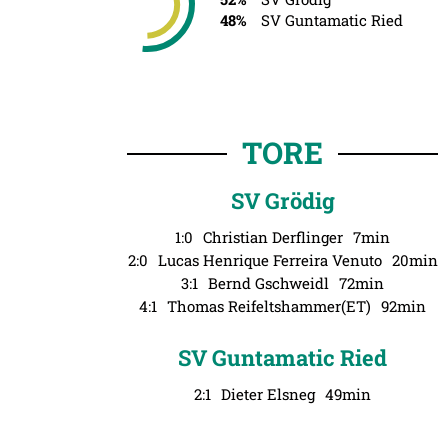
48%
SV Guntamatic Ried
TORE
SV Grödig
1:0
Christian Derflinger
7min
2:0
Lucas Henrique Ferreira Venuto
20min
3:1
Bernd Gschweidl
72min
4:1
Thomas Reifeltshammer(ET)
92min
SV Guntamatic Ried
2:1
Dieter Elsneg
49min