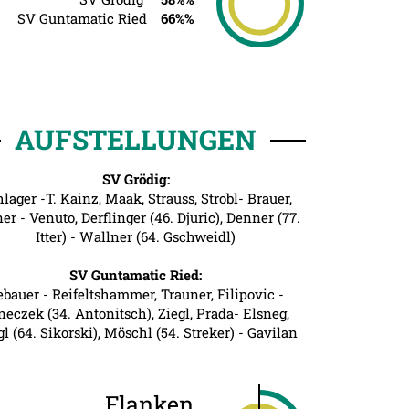
SV Guntamatic Ried
66%%
AUFSTELLUNGEN
SV Grödig:
lager -T. Kainz, Maak, Strauss, Strobl- Brauer,
er - Venuto, Derflinger (46. Djuric), Denner (77.
Itter) - Wallner (64. Gschweidl)
SV Guntamatic Ried:
ebauer - Reifeltshammer, Trauner, Filipovic -
neczek (34. Antonitsch), Ziegl, Prada- Elsneg,
l (64. Sikorski), Möschl (54. Streker) - Gavilan
Flanken