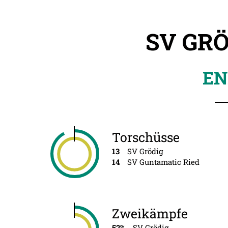
SV GRÖ
EN
Torschüsse
13
SV Grödig
14
SV Guntamatic Ried
Zweikämpfe
52%
SV Grödig