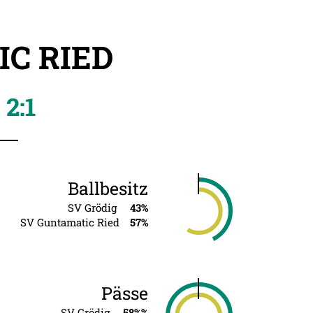
IC RIED
2:1
Ballbesitz
SV Grödig
43%
SV Guntamatic Ried
57%
Pässe
SV Grödig
58%%