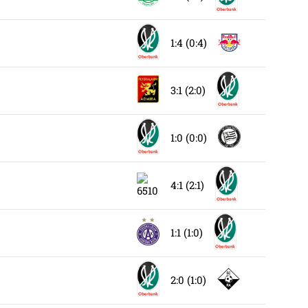
1:4 (0:4)
3:1 (2:0)
1:0 (0:0)
4:1 (2:1)
1:1 (1:0)
2:0 (1:0)