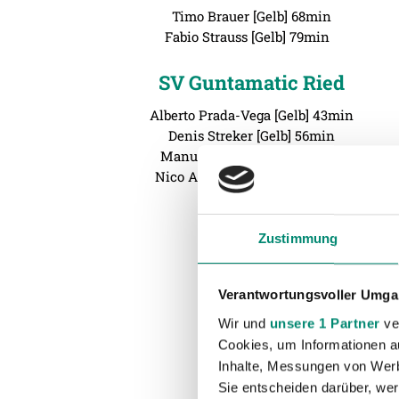
Timo Brauer [Gelb] 68min
Fabio Strauss [Gelb] 79min
SV Guntamatic Ried
Alberto Prada-Vega [Gelb] 43min
Denis Streker [Gelb] 56min
Manuel Gavilan [Gelb] 66min
Nico Antonitsch [Gelb] 75min
Zustimmung
Verantwortungsvoller Umgan
Wir und
unsere 1 Partner
ver
Cookies, um Informationen a
Inhalte, Messungen von Werb
Sie entscheiden darüber, wer