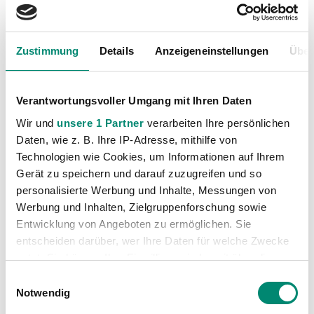
Ballbesitz
Zustimmung
Details
Anzeigeneinstellungen
Über
53%
SV Mattersburg
47%
SV Guntamatic Ried
Verantwortungsvoller Umgang mit Ihren Daten
Wir und
unsere 1 Partner
verarbeiten Ihre persönlichen
Daten, wie z. B. Ihre IP-Adresse, mithilfe von
Technologien wie Cookies, um Informationen auf Ihrem
Gerät zu speichern und darauf zuzugreifen und so
personalisierte Werbung und Inhalte, Messungen von
Pässe
Werbung und Inhalten, Zielgruppenforschung sowie
76%%
SV Mattersburg
Entwicklung von Angeboten zu ermöglichen. Sie
76%%
SV Guntamatic Ried
entscheiden darüber, wer Ihre Daten für welche Zwecke
nutzt. Sie können Ihre Einwilligung jederzeit über die
Cookie-Erklärung oder durch Klicken auf das Privacy
Einwilligungsauswahl
Trigger Symbol ändern oder widerrufen
Notwendig