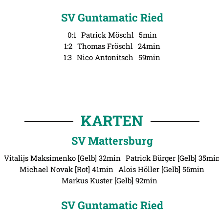
SV Guntamatic Ried
0:1
Patrick Möschl
5min
1:2
Thomas Fröschl
24min
1:3
Nico Antonitsch
59min
KARTEN
SV Mattersburg
Vitalijs Maksimenko [Gelb] 32min
Patrick Bürger [Gelb] 35mi
Michael Novak [Rot] 41min
Alois Höller [Gelb] 56min
Markus Kuster [Gelb] 92min
SV Guntamatic Ried