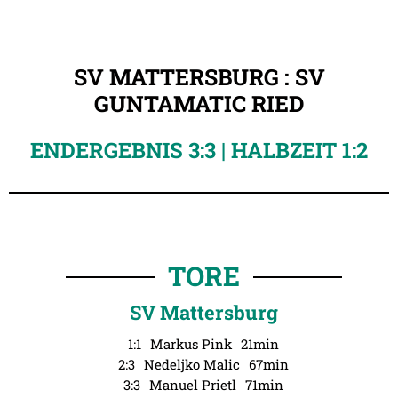
SV MATTERSBURG : SV
GUNTAMATIC RIED
ENDERGEBNIS 3:3 | HALBZEIT 1:2
TORE
SV Mattersburg
1:1
Markus Pink
21min
2:3
Nedeljko Malic
67min
3:3
Manuel Prietl
71min